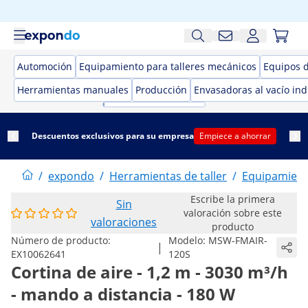
Automoción
Equipamiento para talleres mecánicos
Equipos 
Herramientas manuales
Producción
Envasadoras al vacío ind
Descuentos exclusivos para su empresa
Empiece a ahorrar
/
expondo
/
Herramientas de taller
/
Equipamient
Escribe la primera
Sin
valoración sobre este
valoraciones
producto
Número de producto:
Modelo:
MSW-FMAIR-
|
EX10062641
120S
Cortina de aire - 1,2 m - 3030 m³/h
- mando a distancia - 180 W