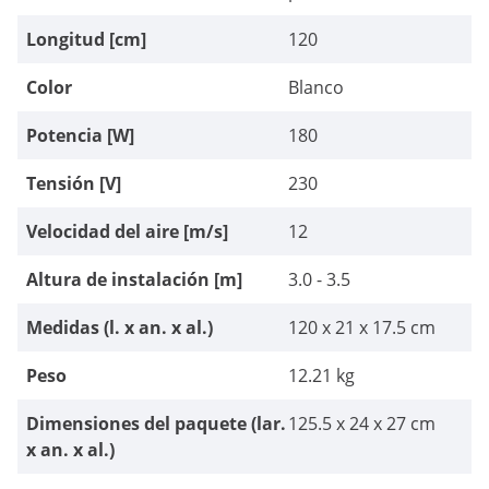
Longitud [cm]
120
Color
Blanco
Potencia [W]
180
Tensión [V]
230
Velocidad del aire [m/s]
12
Altura de instalación [m]
3.0 - 3.5
Medidas (l. x an. x al.)
120 x 21 x 17.5 cm
Peso
12.21 kg
Dimensiones del paquete (lar.
125.5 x 24 x 27 cm
x an. x al.)