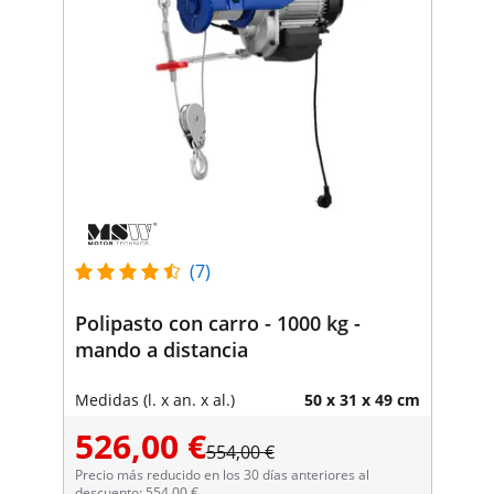
(7)
Polipasto con carro - 1000 kg -
mando a distancia
Medidas (l. x an. x al.)
50 x 31 x 49 cm
526,00 €
554,00 €
Precio más reducido en los 30 días anteriores al
descuento: 554,00 €