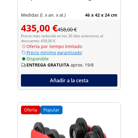
Medidas (l. x an. x al.)
46 x 42 x 24 cm
435,00 €
458,00 €
Precio más reducido en los 30 días anteriores al
descuento: 458,00 €
Oferta por tiempo limitado
Precio mínimo garantizado
Disponible
ENTREGA GRATUITA
aprox. 19/8
Añadir a la cesta
Oferta
Popular