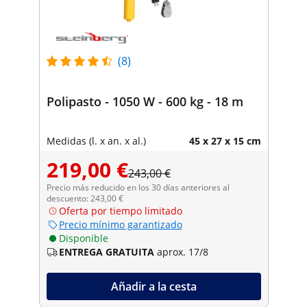
(8)
Polipasto - 1050 W - 600 kg - 18 m
Medidas (l. x an. x al.)
45 x 27 x 15 cm
219,00 €
243,00 €
Precio más reducido en los 30 días anteriores al
descuento: 243,00 €
Oferta por tiempo limitado
Precio mínimo garantizado
Disponible
ENTREGA GRATUITA
aprox. 17/8
Añadir a la cesta