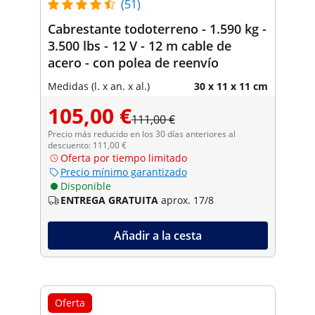
(51)
Cabrestante todoterreno - 1.590 kg -
3.500 lbs - 12 V - 12 m cable de
acero - con polea de reenvío
Medidas (l. x an. x al.)
30 x 11 x 11 cm
105,00 €
111,00 €
Precio más reducido en los 30 días anteriores al
descuento: 111,00 €
Oferta por tiempo limitado
Precio mínimo garantizado
Disponible
ENTREGA GRATUITA
aprox. 17/8
Añadir a la cesta
Oferta