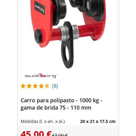
(8)
Carro para polipasto - 1000 kg -
gama de brida 75 - 110 mm
Medidas (l. x an. x al.)
20 x 21 x 17.5 cm
45,00 €
47,00 €