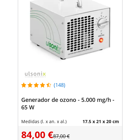
(148)
Generador de ozono - 5.000 mg/h -
65 W
Medidas (l. x an. x al.)
17.5 x 21 x 20 cm
84,00 €
87,00 €