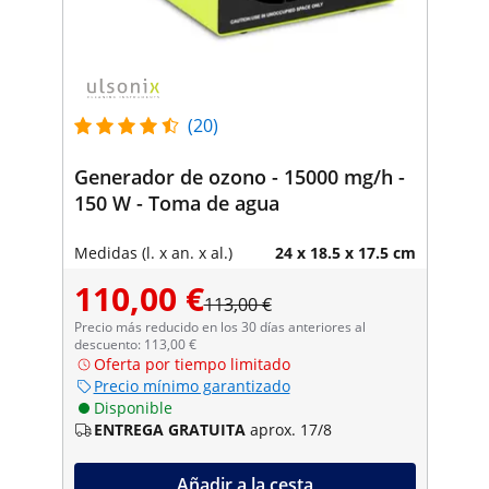
(20)
Generador de ozono - 15000 mg/h -
150 W - Toma de agua
Medidas (l. x an. x al.)
24 x 18.5 x 17.5 cm
110,00 €
113,00 €
Precio más reducido en los 30 días anteriores al
descuento: 113,00 €
Oferta por tiempo limitado
Precio mínimo garantizado
Disponible
ENTREGA GRATUITA
aprox. 17/8
Añadir a la cesta