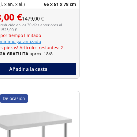
. x an. x al.)
66 x 51 x 78 cm
,00 €
1479,00 €
reducido en los 30 días anteriores al
 1525,00 €
 por tiempo limitado
 mínimo garantizado
s piezas! Artículos restantes: 2
GA GRATUITA
aprox. 18/8
Añadir a la cesta
De ocasión