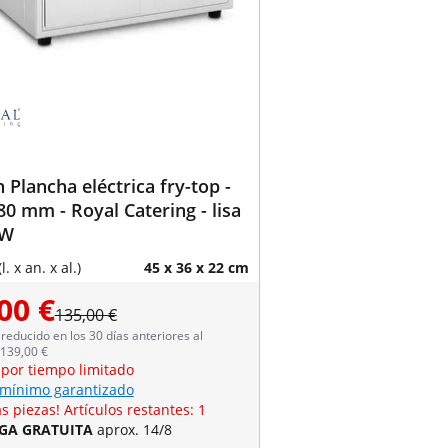
 Plancha eléctrica fry-top -
80 mm - Royal Catering - lisa
 W
. x an. x al.)
45 x 36 x 22 cm
00 €
135,00 €
reducido en los 30 días anteriores al
 139,00 €
 por tiempo limitado
 mínimo garantizado
s piezas! Artículos restantes: 1
GA GRATUITA
aprox. 14/8