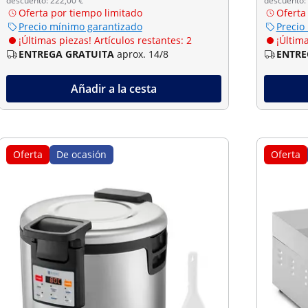
descuento: 222,00 €
descuento:
Oferta por tiempo limitado
Oferta
Precio mínimo garantizado
Precio
¡Últimas piezas! Artículos restantes: 2
¡Última
ENTREGA GRATUITA
aprox. 14/8
ENTRE
Añadir a la cesta
Oferta
De ocasión
Oferta