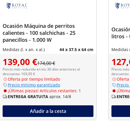
Ocasión Máquina de perritos
Ocasión
calientes - 100 salchichas - 25
litros 
panecillos - 1.000 W
Medidas (l. x an. x al.)
44 x 37.5 x 64 cm
Medidas (l
139,00 €
127,
174,00 €
Precio más reducido en los 30 días anteriores al
Precio más 
descuento: 169,00 €
descuento:
Oferta por tiempo limitado
Oferta
Precio mínimo garantizado
Precio
¡Últimas piezas! Artículos restantes: 1
¡Última
ENTREGA GRATUITA
aprox. 14/8
ENTRE
Añadir a la cesta