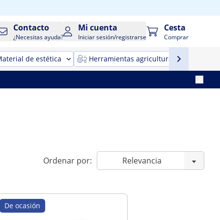
Contacto
Mi cuenta
Cesta
¿Necesitas ayuda?
Iniciar sesión/registrarse
Comprar
aterial de estética
Herramientas agricultura
Maqui
Ordenar por:
De ocasión