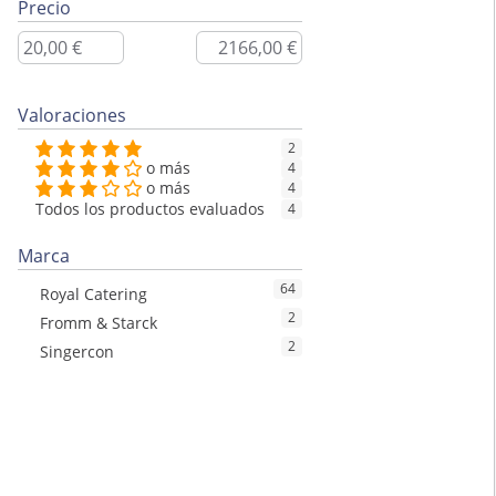
Precio
Valoraciones
2
o más
4
o más
4
Todos los productos evaluados
4
Marca
64
Royal Catering
2
Fromm & Starck
2
Singercon