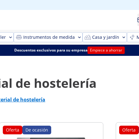
ler
Instrumentos de medida
Casa y jardín
M
Descuentos exclusivos para su empresa
Empiece a ahorrar
l de hostelería
rial de hostelería
Oferta
De ocasión
Oferta