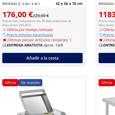
Medidas (l. x an. x al.)
42 x 56 x 76 cm
Medidas (l
176,00 €
1183
220,00 €
Precio más reducido en los 30 días anteriores al
Precio más 
descuento: 245,00 €
descuento:
Oferta por tiempo limitado
Oferta
Precio mínimo garantizado
Precio
¡Últimas piezas! Artículos restantes: 1
¡Última
ENTREGA GRATUITA
aprox. 14/8
ENTRE
Añadir a la cesta
Oferta
De ocasión
Oferta