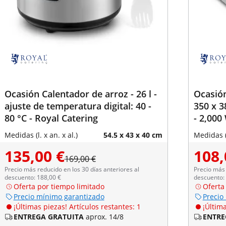
Ocasión Calentador de arroz - 26 l -
Ocasión
ajuste de temperatura digital: 40 -
350 x 3
80 °C - Royal Catering
- 2,000
Medidas (l. x an. x al.)
54.5 x 43 x 40 cm
Medidas (l
135,00 €
108,
169,00 €
Precio más reducido en los 30 días anteriores al
Precio más 
descuento: 188,00 €
descuento:
Oferta por tiempo limitado
Oferta
Precio mínimo garantizado
Precio
¡Últimas piezas! Artículos restantes: 1
¡Última
ENTREGA GRATUITA
aprox. 14/8
ENTRE