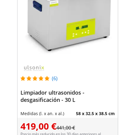
(6)
Limpiador ultrasonidos -
desgasificación - 30 L
Medidas (l. x an. x al.)
58 x 32.5 x 38.5 cm
419,00 €
441,00 €
Precio más reducido en los 30 días anteriores al