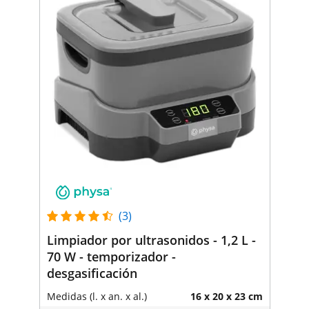
(3)
Limpiador por ultrasonidos - 1,2 L -
70 W - temporizador -
desgasificación
Medidas (l. x an. x al.)
16 x 20 x 23 cm