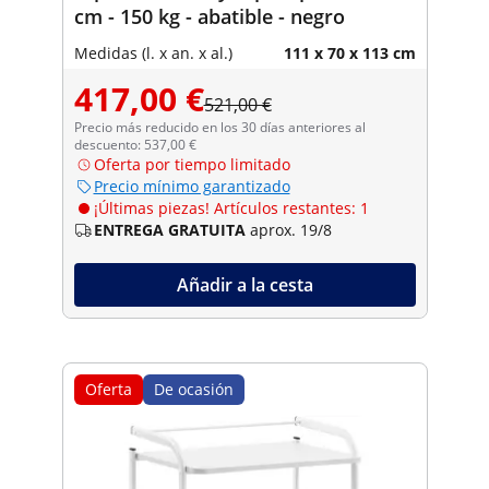
cm - 150 kg - abatible - negro
Medidas (l. x an. x al.)
111 x 70 x 113 cm
417,00 €
521,00 €
Precio más reducido en los 30 días anteriores al
descuento: 537,00 €
Oferta por tiempo limitado
Precio mínimo garantizado
¡Últimas piezas! Artículos restantes: 1
ENTREGA GRATUITA
aprox. 19/8
Añadir a la cesta
Oferta
De ocasión