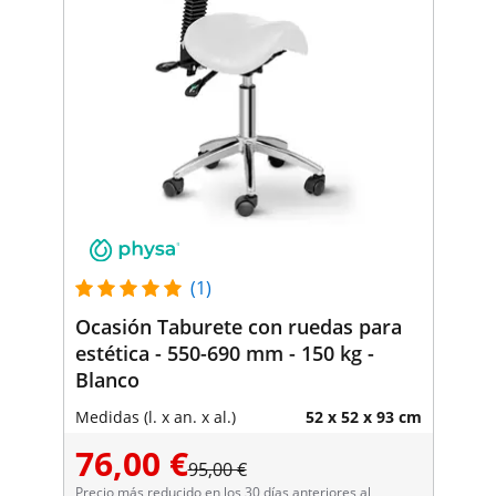
(1)
Ocasión Taburete con ruedas para
estética - 550-690 mm - 150 kg -
Blanco
Medidas (l. x an. x al.)
52 x 52 x 93 cm
76,00 €
95,00 €
Precio más reducido en los 30 días anteriores al