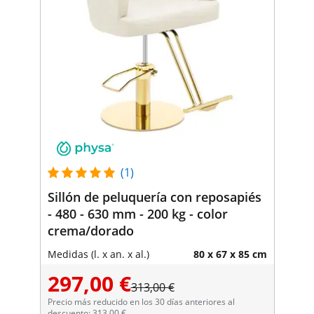
(1)
Sillón de peluquería con reposapiés
- 480 - 630 mm - 200 kg - color
crema/dorado
Medidas (l. x an. x al.)
80 x 67 x 85 cm
297,00 €
313,00 €
Precio más reducido en los 30 días anteriores al
descuento: 313,00 €