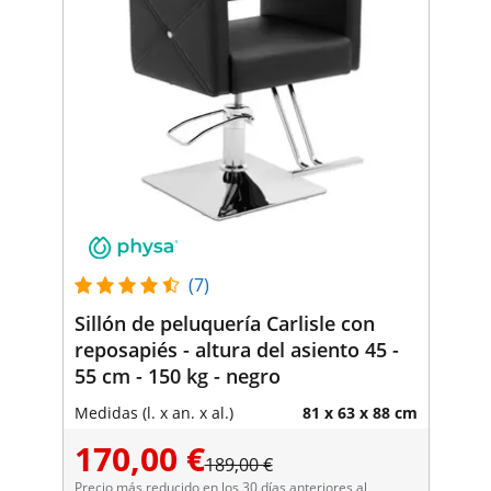
(7)
Sillón de peluquería Carlisle con
reposapiés - altura del asiento 45 -
55 cm - 150 kg - negro
Medidas (l. x an. x al.)
81 x 63 x 88 cm
170,00 €
189,00 €
Precio más reducido en los 30 días anteriores al