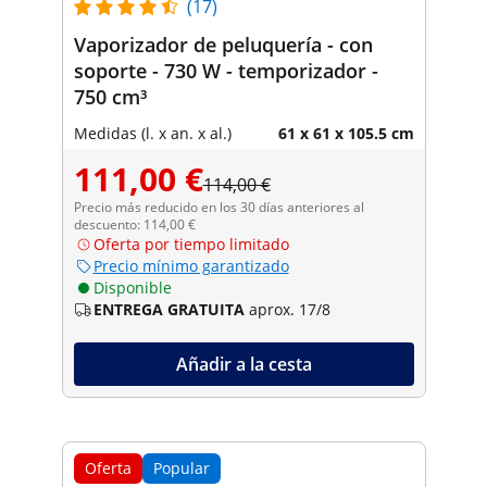
(17)
Vaporizador de peluquería - con
soporte - 730 W - temporizador -
750 cm³
Medidas (l. x an. x al.)
61 x 61 x 105.5 cm
111,00 €
114,00 €
Precio más reducido en los 30 días anteriores al
descuento: 114,00 €
Oferta por tiempo limitado
Precio mínimo garantizado
Disponible
ENTREGA GRATUITA
aprox. 17/8
Añadir a la cesta
Oferta
Popular