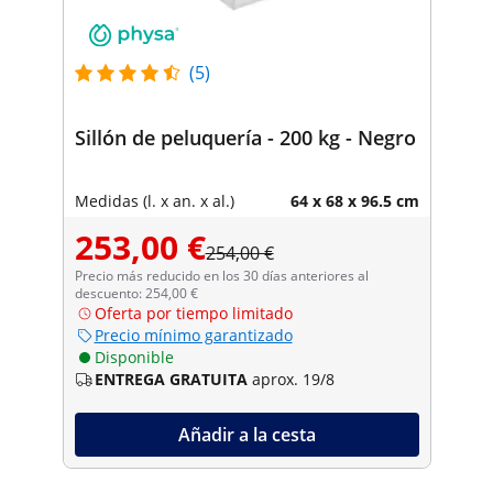
(5)
Sillón de peluquería - 200 kg - Negro
Medidas (l. x an. x al.)
64 x 68 x 96.5 cm
253,00 €
254,00 €
Precio más reducido en los 30 días anteriores al
descuento: 254,00 €
Oferta por tiempo limitado
Precio mínimo garantizado
Disponible
ENTREGA GRATUITA
aprox. 19/8
Añadir a la cesta