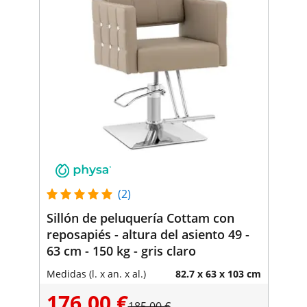
(2)
Sillón de peluquería Cottam con
reposapiés - altura del asiento 49 -
63 cm - 150 kg - gris claro
Medidas (l. x an. x al.)
82.7 x 63 x 103 cm
176,00 €
185,00 €