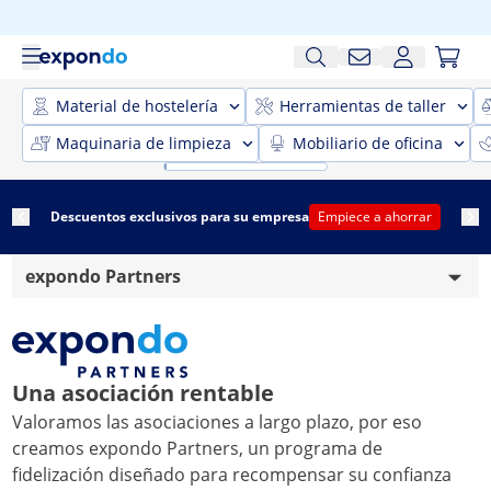
Material de hostelería
Herramientas de taller
Maquinaria de limpieza
Mobiliario de oficina
Descuentos exclusivos para su empresa
Empiece a ahorrar
expondo Partners
Reglamento baterías
Precio mínimo garantizado
Una asociación rentable
Valoramos las asociaciones a largo plazo, por eso
Información sobre el envío
creamos expondo Partners, un programa de
Nota legal
fidelización diseñado para recompensar su confianza