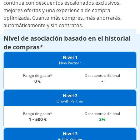
continua con descuentos escalonados exclusivos,
Pago
mejores ofertas y una experiencia de compra
optimizada. Cuanto más compres, más ahorrarás,
Política de privacidad
automáticamente y sin contratos.
Cookies
Nivel de asociación basado en el historial
de compras*
Devolución & Desistimiento
Nivel 1
Condiciones generales
New Partner
Garantía Premium
Rango de gasto*
Descuento adicional
0 €
-
Retirada de productos
Nivel 2
Contacto
Growth Partner
Rango de gasto*
Descuento adicional
expondo Partners
1 - 500 €
2%
Garantía de precio (7 días)
Nivel 3
Active Partner