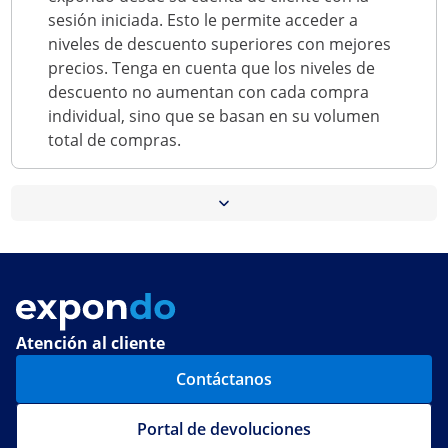
sesión iniciada. Esto le permite acceder a
niveles de descuento superiores con mejores
precios. Tenga en cuenta que los niveles de
descuento no aumentan con cada compra
individual, sino que se basan en su volumen
total de compras.
El precio con descuento se muestra directamente
En su cuenta de cliente (“Mi cuenta”) tendrá total
en la página del producto y en su carrito de
transparencia. Allí podrá consultar:
compra, para que siempre tenga una visión clara
de su ahorro.
su nivel de fidelidad actual
su descuento personal
su progreso hacia el siguiente nivel
Atención al cliente
Contáctanos
Portal de devoluciones