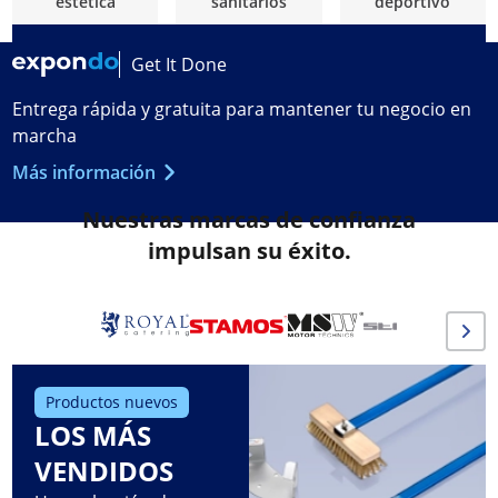
estética
sanitarios
deportivo
Get It Done
Entrega rápida y gratuita para mantener tu negocio en
marcha
Más información
Nuestras marcas de confianza
impulsan su éxito.
Productos nuevos
LOS MÁS
VENDIDOS