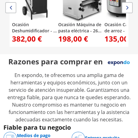
Ocasión
Ocasión Máquina de
Ocasión Calent
Deshumidificador - 50
pasta eléctrica - 26
de arroz - 26 l -
382,00 €
198,00 €
135,00 €
L/24 h - 90 m² - 5,69 L
cm - Espesor de masa
de temperatura
de 1 a 14 mm - Royal
digital: 40 - 80 °
Catering
Royal Catering
Razones para comprar en
En expondo, te ofrecemos una amplia gama de
herramientas y equipos económicos, junto con un
servicio de atención insuperable. Garantizamos una
entrega fiable, para que nunca te quedes esperando.
Nuestro compromiso es mantener tu negocio en
funcionamiento con las herramientas y la asistencia
adecuadas exactamente cuando las necesitas.
Fiable para tu negocio
Medios de pago
Entrega gratuita