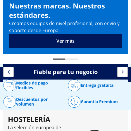
Nuestras marcas. Nuestros
estándares.
Creamos equipos de nivel profesional, con envío y
soporte desde Europa.
Ver más
Fiable para tu negocio
Medios de pago
Entrega gratuita
flexibles
Descuentos por
Garantía Premium
volumen
HOSTELERÍA
La selección europea de