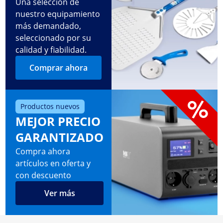
Una selección de
nuestro equipamiento
más demandado,
seleccionado por su
calidad y fiabilidad.
Comprar ahora
Productos nuevos
MEJOR PRECIO
GARANTIZADO
Compra ahora
artículos en oferta y
con descuento
Ver más