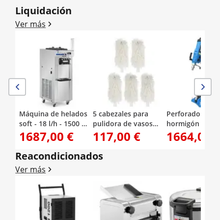
Liquidación
Ver más
Máquina de helados
5 cabezales para
Perforadora de
soft - 18 l/h - 1500 W -
pulidora de vasos
hormigón - con
1687,00 €
117,00 €
1664,00 
2 sabores + mezcla de
RCGP-2.0A
soporte - 3700 
ambos - pre-
hasta 1230 rpm 
enfriamiento - Royal
diámetro de
Reacondicionados
Catering
perforación máx
Ver más
mm