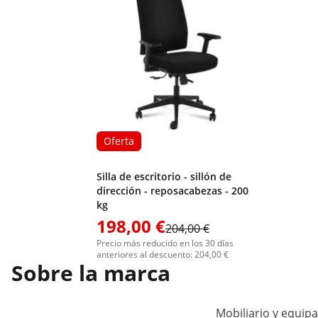
Oferta
Silla de escritorio - sillón de
dirección - reposacabezas - 200
kg
198,00 €
204,00 €
Precio más reducido en los 30 días
anteriores al descuento: 204,00 €
Sobre la marca
Mobiliario y equip