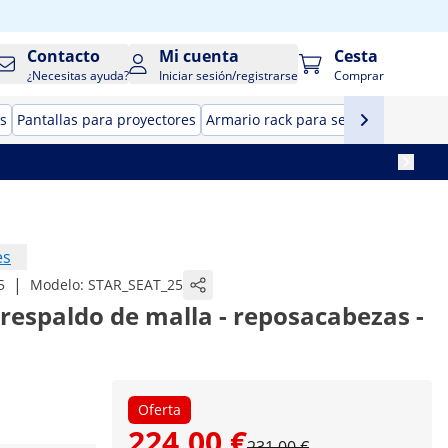
Contacto
Mi cuenta
Cesta
¿Necesitas ayuda?
Iniciar sesión/registrarse
Comprar
s
Pantallas para proyectores
Armario rack para servidor
Cajas f
es
|
5
Modelo:
STAR_SEAT_25
 - respaldo de malla - reposacabezas -
Oferta
224,00 €
231,00 €