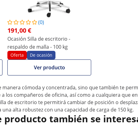
 que repares en ello. Una silla de oficina es el asistente
rá a sobrellevar la jornada. Ergonómica, estable,
e Fromm & Starck!
(0)
io de tu oficina
191,00 €
el cómodo acolchado de la silla de trabajo. El confort ópt
Ocasión Silla de escritorio -
vo frente a la pantalla. De esta forma, el ergonómico sillón
respaldo de malla - 100 kg
pirable del respaldo posibilita la circulación del aire inclus
Oferta
De ocasión
ra, la ergonómica silla con ruedas es inclinable, gracias 
álvula de presión de gas. Asimismo, el sillón de escritorio
Ver producto
petarse un ángulo de 90° entre la parte superior del cuerpo
eposabrazos, también regulables.
 de manera cómoda y concentrada, sino que también te permit
e a los compañeros de oficina, así como a cualquiera que en
lla de escritorio te permitirá cambiar de posición o despla
ta una alta robustez con una capacidad de carga de 150 kg.
e producto también se interes