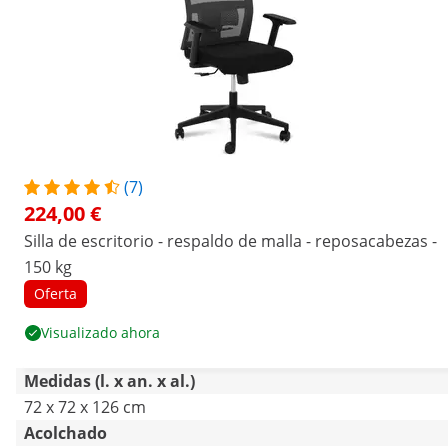
(7)
224,00 €
Silla de escritorio - respaldo de malla - reposacabezas -
150 kg
Oferta
Visualizado ahora
Medidas (l. x an. x al.)
72 x 72 x 126 cm
Acolchado