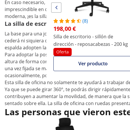
En caso necesario, te acompañará durante el día entero sin
imprescindible en cualquier trabajo sedentario y te ayuda
moderna, ¡es la silla giratoria para despacho en negro d
(8)
La silla de escritorio completará el mobiliar
198,00 €
La base para una jornada laboral cómoda y productiva es 
Silla de escritorio - sillón de
cederá ni siquiera durante largas horas de trabajo intensi
dirección - reposacabezas - 200 kg
espalda adopten la postura ideal. El tejido robusto y trans
Oferta
Para adoptar la postura óptima que corresponda a tu altu
altura de forma continua hasta 100 mm con ayuda de una v
Ver producto
una vez fijada se mantiene de forma segura. Aquí debe res
ocasionalmente, podrás apoyarlos en los dos cómodos r
Esta silla de oficina no solamente te ayudará a trabajar
Ya que se puede girar 360°, te podrás dirigir rápidament
contribuyen a aumentar la movilidad, de manera que la si
sentado sobre ella. La silla de oficina con ruedas presen
Las personas que vieron est