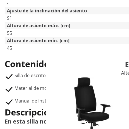
-
Ajuste de la inclinación del asiento
Sí
Altura de asiento máx. [cm]
55
Altura de asiento mín. [cm]
45
Contenido del envío
E
Alt
Silla de escritorio STAR_SEAT_25
Material de montaje
Manual de instrucciones
Descripción del producto
En esta silla no te costará quedarte senta