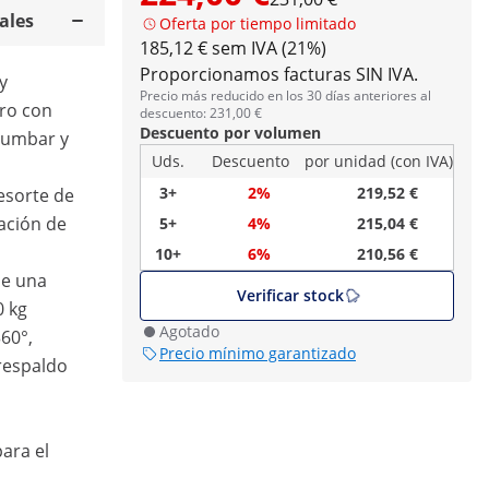
ales
Oferta por tiempo limitado
185,12 € sem IVA (21%)
Proporcionamos facturas SIN IVA.
y
Precio más reducido en los 30 días anteriores al
ro con
descuento: 231,00 €
Descuento por volumen
lumbar y
Uds.
Descuento
por unidad (con IVA)
3+
2%
219,52 €
resorte de
ación de
5+
4%
215,04 €
10+
6%
210,56 €
ene una
Verificar stock
0 kg
Agotado
360°,
Precio mínimo garantizado
 respaldo
ara el