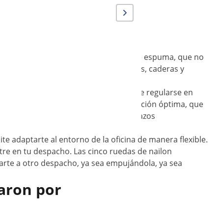
imo queda garantizado por el relleno de espuma, que no
 de escritorio ayudará a que tus piernas, caderas y
o en días calurosos.
a su mecanismo de dos palancas, y puede regularse en
 con ruedas se puede inclinar a la posición óptima, que
 y los muslos. Si deseas aliviar los brazos
e adaptarte al entorno de la oficina de manera flexible.
tre en tu despacho. Las cinco ruedas de nailon
zarte a otro despacho, ya sea empujándola, ya sea
aron por