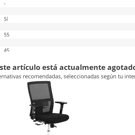
-
Sí
55
45
Comparar más atributos
ste artículo está actualmente agotad
ernativas recomendadas, seleccionadas según tu inte
do un poquito más