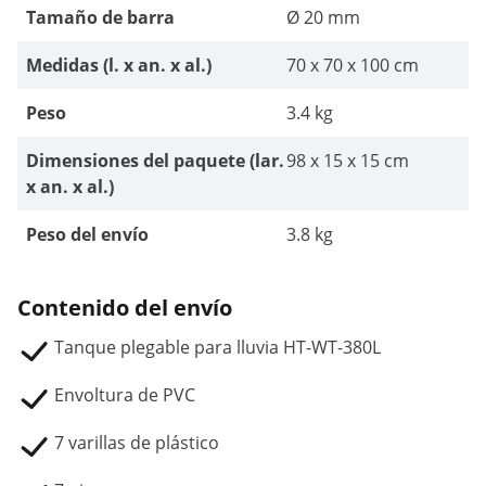
Tamaño de barra
Ø 20 mm
Medidas (l. x an. x al.)
70 x 70 x 100 cm
Peso
3.4 kg
Dimensiones del paquete (lar.
98 x 15 x 15 cm
x an. x al.)
Peso del envío
3.8 kg
Contenido del envío
Tanque plegable para lluvia HT-WT-380L
Envoltura de PVC
7 varillas de plástico