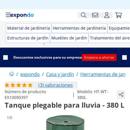
Material de jardinería
Herramientas de jardinería
Equipamien
Estructuras de jardín
Muebles de jardín
Tratamiento del aire
Descuentos exclusivos para su empresa
Empiece a ahorrar
/
expondo
/
Casa y jardín
/
Herramientas de jardi
(3) valoraciones
Número de producto:
Modelo:
HT-WT-
|
EX10090397
380L
Tanque plegable para lluvia - 380 L
1/5