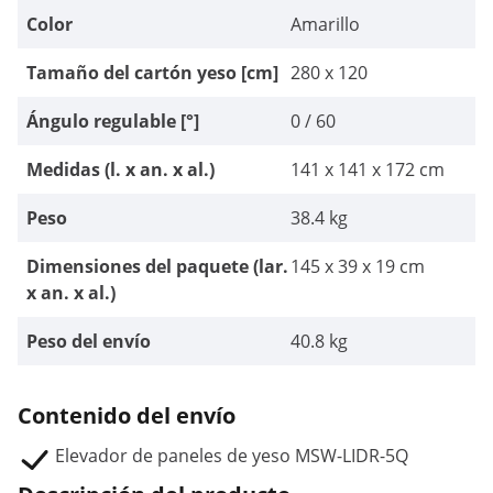
Color
Amarillo
Tamaño del cartón yeso [cm]
280 x 120
Ángulo regulable [°]
0 / 60
Medidas (l. x an. x al.)
141 x 141 x 172 cm
Peso
38.4 kg
Dimensiones del paquete (lar.
145 x 39 x 19 cm
x an. x al.)
Peso del envío
40.8 kg
Contenido del envío
Elevador de paneles de yeso MSW-LIDR-5Q