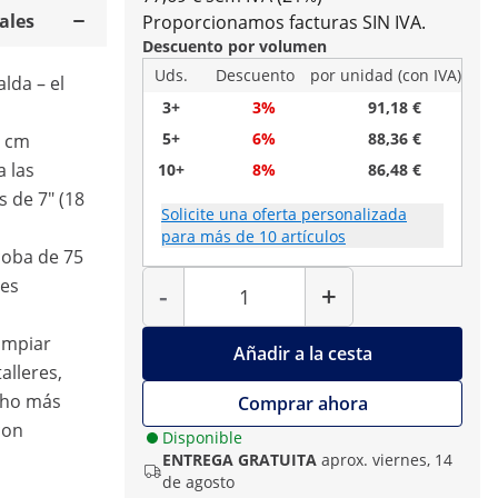
ales
Proporcionamos facturas SIN IVA.
Descuento por volumen
Uds.
Descuento
por unidad (con IVA)
lda – el
3+
3%
91,18 €
5+
6%
88,36 €
0 cm
a las
10+
8%
86,48 €
 de 7" (18
Solicite una oferta personalizada
para más de 10 artículos
coba de 75
Cantidad
des
-
+
limpiar
Añadir a la cesta
alleres,
cho más
Comprar ahora
con
Disponible
ENTREGA GRATUITA
aprox. viernes, 14
de agosto