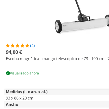
(4)
94,00 €
Escoba magnética - mango telescópico de 73 - 100 cm - 7
Visualizado ahora
Medidas (l. x an. x al.)
93 x 86 x 20 cm
Ancho