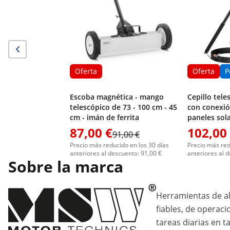
Oferta
Oferta
P
Escoba magnética - mango
Cepillo tele
telescópico de 73 - 100 cm - 45
con conexió
cm - imán de ferrita
paneles sol
1750 mm - 
87,00 €
102,00
91,00 €
Precio más reducido en los 30 días
Precio más red
anteriores al descuento: 91,00 €
anteriores al 
Sobre la marca
Herramientas de al
fiables, de operaci
tareas diarias en ta