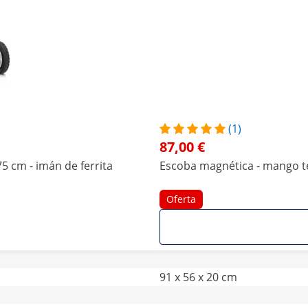
(1)
87,00 €
5 cm - imán de ferrita
Escoba magnética - mango tel
Oferta
91 x 56 x 20 cm