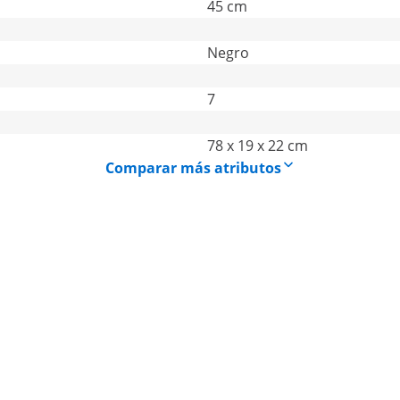
45 cm
Negro
7
78 x 19 x 22 cm
Comparar más atributos