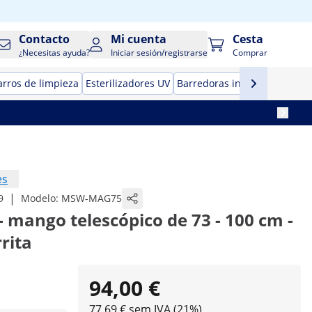
Contacto
Mi cuenta
Cesta
¿Necesitas ayuda?
Iniciar sesión/registrarse
Comprar
arros de limpieza
Esterilizadores UV
Barredoras industriales man
es
|
9
Modelo:
MSW-MAG75
 mango telescópico de 73 - 100 cm -
rita
94,00 €
77,69 € sem IVA (21%)