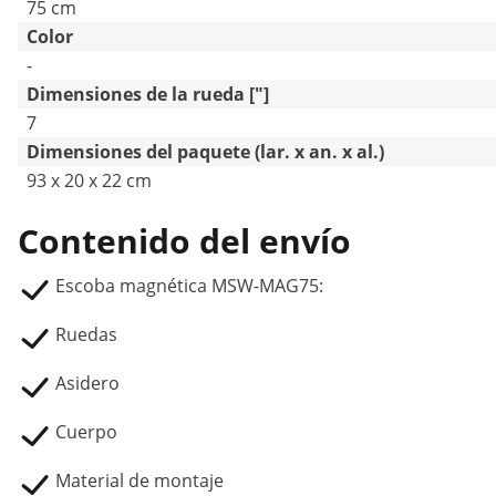
75 cm
Color
-
Dimensiones de la rueda ["]
7
Dimensiones del paquete (lar. x an. x al.)
93 x 20 x 22 cm
Contenido del envío
Escoba magnética MSW-MAG75:
Ruedas
Asidero
Cuerpo
Material de montaje