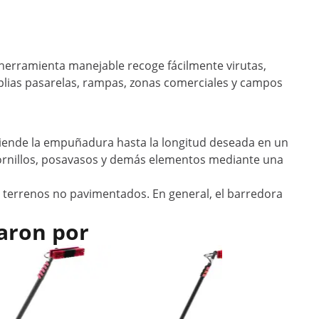
 herramienta manejable recoge fácilmente virutas,
mplias pasarelas, rampas, zonas comerciales y campos
xtiende la empuñadura hasta la longitud deseada en un
tornillos, posavasos y demás elementos mediante una
terrenos no pavimentados. En general, el barredora
aron por
Oferta
Cepillo t
175 - 720