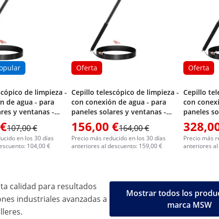
opular
Oferta
Oferta
scópico de limpieza -
Cepillo telescópico de limpieza -
Cepillo te
n de agua - para
con conexión de agua - para
con conexi
ares y ventanas -
paneles solares y ventanas -
paneles so
7200 mm
1820 mm - 8900 mm
1800 mm -
 €
156,00 €
328,00
107,00 €
164,00 €
ucido en los 30 días
Precio más reducido en los 30 días
Precio más r
descuento: 104,00 €
anteriores al descuento: 159,00 €
anteriores a
ta calidad para resultados
Mostrar todos los produc
ones industriales avanzadas a
marca MSW
lleres.