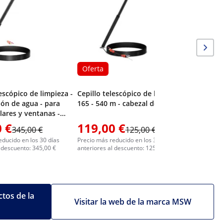
Oferta
lescópico de limpieza -
Cepillo telescópico de limpieza -
ón de agua - para
165 - 540 m - cabezal de 35 cm
lares y ventanas -
 9050 mm
 €
119,00 €
144,0
345,00 €
125,00 €
educido en los 30 días
Precio más reducido en los 30 días
Precio más 
l descuento: 345,00 €
anteriores al descuento: 125,00 €
anteriores 
tos de la
Visitar la web de la marca MSW