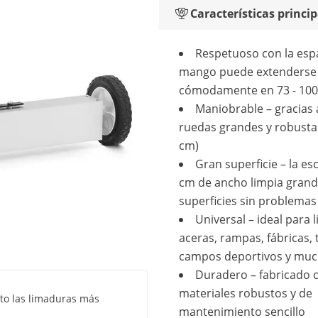
Características princip
Respetuoso con la espa
mango puede extenderse
cómodamente en 73 - 10
Maniobrable – gracias 
ruedas grandes y robustas
cm)
Gran superficie – la es
cm de ancho limpia gran
superficies sin problemas
Universal – ideal para 
aceras, rampas, fábricas, t
campos deportivos y mu
Duradero – fabricado 
materiales robustos y de
to las limaduras más
mantenimiento sencillo