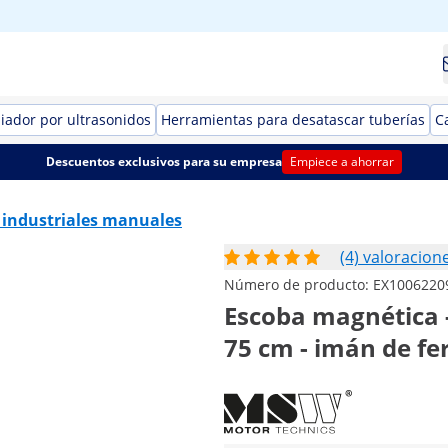
iador por ultrasonidos
Herramientas para desatascar tuberías
C
Descuentos exclusivos para su empresa
Empiece a ahorrar
 industriales manuales
(4) valoracion
Número de producto:
EX1006220
Escoba magnética -
75 cm - imán de fer