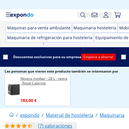
Máquinas para venta ambulante
Maquinaria hostelería
Mobil
Maquinaria de refrigeración para hostelería
Equipamiento de
Descuentos exclusivos para su empresa
Empiece a ahorrar
Las personas que vieron este producto también se interesaron por
Nevera minibar - 28 L - negra
- Royal Catering
183,00 €
/
expondo
/
Material de hostelería
/
Maquinaria de
(7) valoraciones