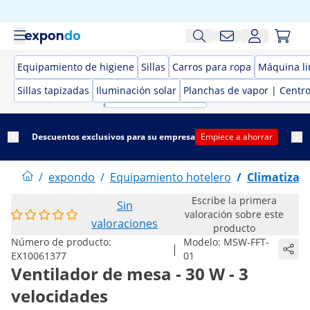
Equipamiento de higiene
Sillas
Carros para ropa
Máquina li
Sillas tapizadas
Iluminación solar
Planchas de vapor | Centr
Descuentos exclusivos para su empresa
Empiece a ahorrar
/
expondo
/
Equipamiento hotelero
/
Climatizado
Escribe la primera
Sin
valoración sobre este
valoraciones
producto
Número de producto:
Modelo:
MSW-FFT-
|
EX10061377
01
Ventilador de mesa - 30 W - 3
velocidades