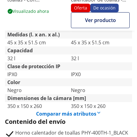
esterilización UV - 70 °C -
Con esterilización UV - 70
Oferta
De ocasión
Visualizado ahora
450 W - 32 L
°C - 450 W - 32 L
Ver producto
Medidas (l. x an. x al.)
45 x 35 x 51.5 cm
45 x 35 x 51.5 cm
Capacidad
32 l
32 l
Clase de protección IP
IPX0
IPX0
Color
Negro
Negro
Dimensiones de la cámara [mm]
350 x 150 x 260
350 x 150 x 260
Comparar más atributos
Contenido del envío
Horno calentador de toallas PHY-400TH-1_BLACK