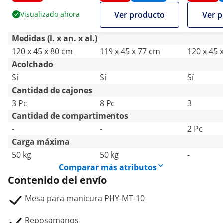
cajones -
Visualizado ahora
Ver producto
Ver p
reposam
Medidas (l. x an. x al.)
120 x 45 x 80 cm
119 x 45 x 77 cm
120 x 45 
Acolchado
Sí
Sí
Sí
Cantidad de cajones
3 Pc
8 Pc
3
Cantidad de compartimentos
-
-
2 Pc
Carga máxima
50 kg
50 kg
-
Comparar más atributos
Contenido del envío
Mesa para manicura PHY-MT-10
Reposamanos