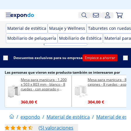
Material de estética
Masaje y Wellness
Taburetes con ruedas 
Mobiliario de peluquería
Mobiliario de Estética
Material para
Descuentos exclusivos para su empresa
Empiece a ahorrar
Las personas que vieron este producto también se interesaron por
Mesa para manicura - 1.200
Mesa para manicura - 8
x 503 x 803 mm - blanco - 8
cajones - 8 ruedas - aspir
ruedas - con aspirado y
reposamanos
360,00 €
304,00 €
/
expondo
/
Material de estética
/
Material de esté
(5) valoraciones