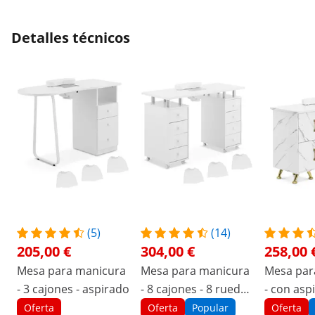
Detalles técnicos
(5)
(14)
205,00 €
304,00 €
258,00 
Mesa para manicura
Mesa para manicura
Mesa par
- 3 cajones - aspirado
- 8 cajones - 8 ruedas
- con aspi
- aspirado
jaspeada 
Oferta
Oferta
Popular
Oferta