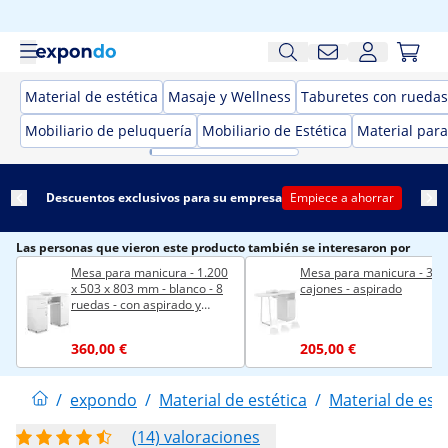
Material de estética
Masaje y Wellness
Taburetes con ruedas 
Mobiliario de peluquería
Mobiliario de Estética
Material para
Descuentos exclusivos para su empresa
Empiece a ahorrar
Las personas que vieron este producto también se interesaron por
Mesa para manicura - 1.200
Mesa para manicura - 3
x 503 x 803 mm - blanco - 8
cajones - aspirado
ruedas - con aspirado y
reposamanos
360,00 €
205,00 €
/
expondo
/
Material de estética
/
Material de esté
(14) valoraciones