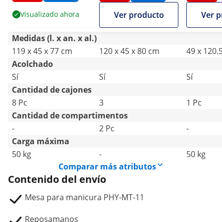
cajones -
ruedas - 
Visualizado ahora
Ver producto
Ver p
reposamanos
aspirado 
reposam
Medidas (l. x an. x al.)
119 x 45 x 77 cm
120 x 45 x 80 cm
49 x 120.
Acolchado
Sí
Sí
Sí
Cantidad de cajones
8 Pc
3
1 Pc
Cantidad de compartimentos
-
2 Pc
-
Carga máxima
50 kg
-
50 kg
Comparar más atributos
Contenido del envío
Mesa para manicura PHY-MT-11
Reposamanos