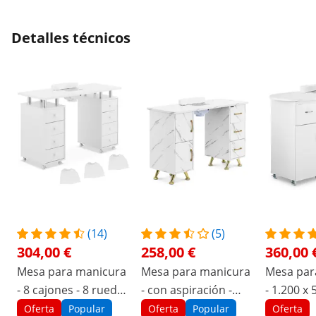
Detalles técnicos
(14)
(5)
304,00 €
258,00 €
360,00 
Mesa para manicura
Mesa para manicura
Mesa par
- 8 cajones - 8 ruedas
- con aspiración -
- 1.200 x 
- aspirado
jaspeada / dorada - 3
mm - blan
Oferta
Popular
Oferta
Popular
Oferta