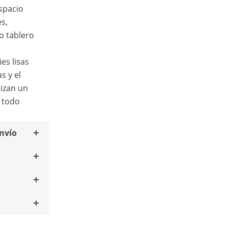
spacio
s,
o tablero
ies lisas
s y el
tizan un
n todo
envío