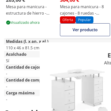
Mesa para manicura -
Mesa para manicura - 8
estructura de hierro -
cajones - 8 ruedas -
jaspeada/dorada - 3
aspirado
Oferta
Popular
Visualizado ahora
estantes - reposamanos
Ver producto
Medidas (l. x an. x al.)
110 x 46 x 81.5 cm
119 x 45 x 77 cm
E
Acolchado
Sí
Sí
Alt
Cantidad de cajones
-
8 Pc
Cantidad de compartimentos
-
-
Carga máxima
-
50 kg