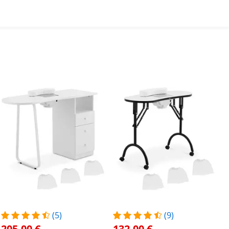
(5)
(9)
205,00 €
132,00 €