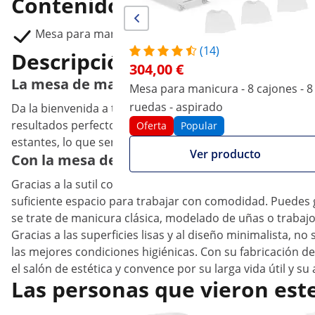
Contenido del envío
Mesa para manicura PHY_MC11
(14)
Descripción del producto
304,00 €
La mesa de manicura perfecta con una atrac
Mesa para manicura - 8 cajones - 8
ruedas - aspirado
Da la bienvenida a tus clientes en tu salón de manicura, 
resultados perfectos en la superficie de trabajo jaspeada.
Oferta
Popular
estantes, lo que será todo un punto de atracción en tu 
Ver producto
Con la mesa de manicura, physa ofrece salud
Gracias a la sutil combinación de colores con un cuerpo 
suficiente espacio para trabajar con comodidad. Puedes 
se trate de manicura clásica, modelado de uñas o trabajo
Gracias a las superficies lisas y al diseño minimalista, 
las mejores condiciones higiénicas. Con su fabricación de
el salón de estética y convence por su larga vida útil y s
Las personas que vieron est