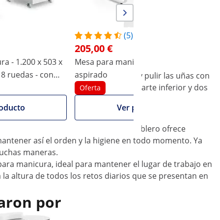
(5)
205,00 €
a - 1.200 x 503 x
Mesa para manicura - 3 cajones -
M
aspirado
b
l de physa. Podrás hacer la manicura y pulir las uñas con
sa, así como un área adicional en la parte inferior y dos
samanos
Oferta
didad durante la manicura.
oducto
Ver producto
 la atención con elegancia. El gran tablero ofrece
mantener así el orden y la higiene en todo momento. Ya
 muchas maneras.
 para manicura, ideal para mantener el lugar de trabajo en
 la altura de todos los retos diarios que se presentan en
aron por
Oferta