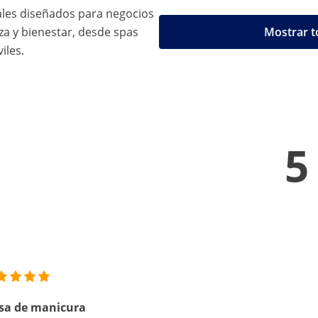
ales diseñados para negocios
a y bienestar, desde spas
Mostrar t
iles.
5
sa de manicura