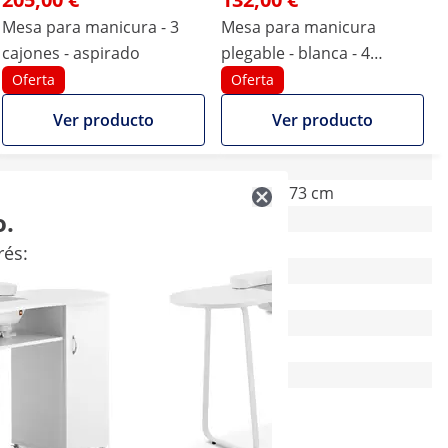
Mesa para manicura - 3
Mesa para manicura
cajones - aspirado
plegable - blanca - 4
ruedas - aspirado
Oferta
Oferta
Ver producto
Ver producto
120 x 45 x 80 cm
90 x 42 x 73 cm
o.
Sí
Sí
rés:
3 Pc
-
-
-
50 kg
33 kg