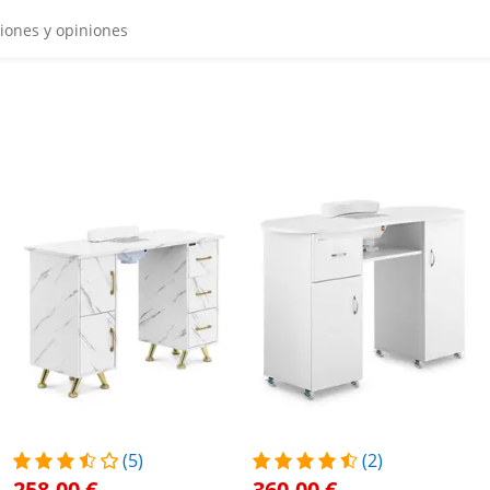
iones y opiniones
(5)
(2)
258,00 €
360,00 €