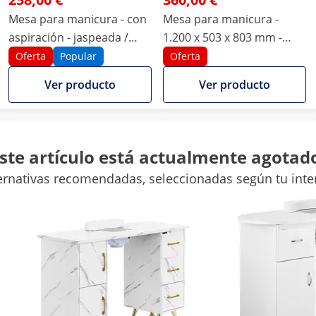
Mesa para manicura - con
Mesa para manicura -
aspiración - jaspeada /
1.200 x 503 x 803 mm -
dorada - 3 cajones -
blanco - 8 ruedas - con
Oferta
Popular
Oferta
reposamanos
aspirado y reposamanos
Ver producto
Ver producto
120 x 45 x 80 cm
49 x 120.5 x 80 cm
ste artículo está actualmente agotad
Sí
Sí
ernativas recomendadas, seleccionadas según tu inte
3
1 Pc
2 Pc
-
-
50 kg
Comparar más atributos