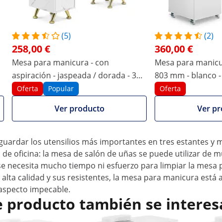
(5)
(2)
258,00 €
360,00 €
tiva estructura de hierro
Mesa para manicura - con
Mesa para manicur
aspiración - jaspeada / dorada - 3
803 mm - blanco - 8 ruedas - con
spa o belleza con la mesa de manicura elegante y profesiona
 Una bonita estructura de hierro soporta el tablero de la me
cajones - reposamanos
aspirado y repo
Oferta
Popular
Oferta
lugar de trabajo. Un reposamanos garantiza la máxima como
Ver producto
Ver pr
 y belleza al más alto nivel
jaspeado y un marco de hierro dorado, la mesa de uñas llama
guardar los utensilios más importantes en tres estantes y 
 de oficina: la mesa de salón de uñas se puede utilizar de
no se necesita mucho tiempo ni esfuerzo para limpiar la mesa
 alta calidad y sus resistentes, la mesa para manicura está a
u aspecto impecable.
e producto también se interes