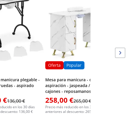
Mesa par
aspiració
cajones 
Oferta
Popular
manicura plegable -
Mesa para manicura - con
 ruedas - aspirado
aspiración - jaspeada / dorada - 3
cajones - reposamanos
 €
258,00 €
257,0
136,00 €
265,00 €
educido en los 30 días
Precio más reducido en los 30 días
Precio más 
l descuento: 136,00 €
anteriores al descuento: 265,00 €
anteriores 