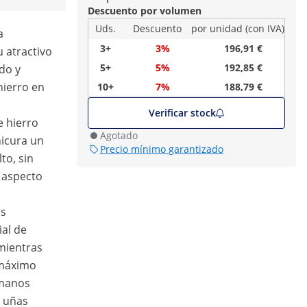
Descuento por volumen
Uds.
Descuento
por unidad (con IVA)
a
3+
3%
196,91 €
 atractivo
5+
5%
192,85 €
do y
hierro en
10+
7%
188,79 €
Verificar stock
e hierro
Agotado
nicura un
Precio mínimo garantizado
to, sin
u aspecto
es
ial de
mientras
l máximo
amanos
e uñas