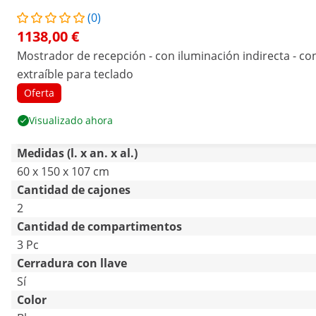
(0)
1138,00 €
Mostrador de recepción - con iluminación indirecta - co
extraíble para teclado
Oferta
Visualizado ahora
Medidas (l. x an. x al.)
60 x 150 x 107 cm
Cantidad de cajones
2
Cantidad de compartimentos
3 Pc
Cerradura con llave
Sí
Color