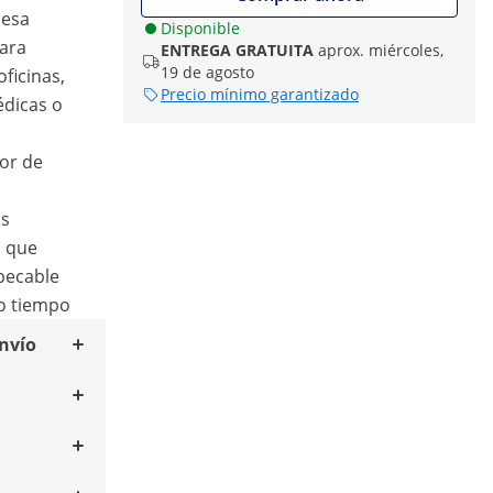
mesa
Disponible
ara
ENTREGA GRATUITA
aprox. miércoles,
19 de agosto
ficinas,
Precio mínimo garantizado
édicas o
or de
us
, que
pecable
o tiempo
envío