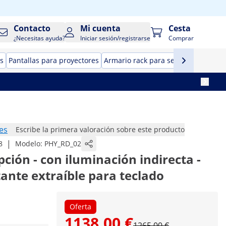
Contacto
Mi cuenta
Cesta
¿Necesitas ayuda?
Iniciar sesión/registrarse
Comprar
s
Pantallas para proyectores
Armario rack para servidor
Cajas f
es
Escribe la primera valoración sobre este producto
|
8
Modelo:
PHY_RD_02
ción - con iluminación indirecta -
tante extraíble para teclado
Oferta
1138,00 €
1265,00 €