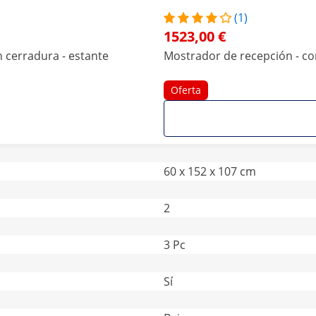
(1)
1523,00 €
n cerradura - estante
Mostrador de recepción - con
Oferta
60 x 152 x 107 cm
2
3 Pc
Sí