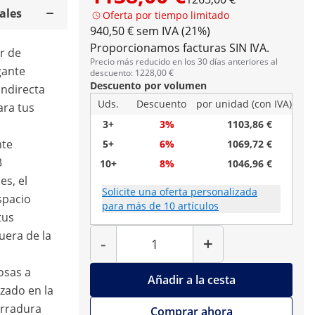
ales
Oferta por tiempo limitado
940,50 € sem IVA (21%)
Proporcionamos facturas SIN IVA.
r de
Precio más reducido en los 30 días anteriores al
gante
descuento: 1228,00 €
Descuento por volumen
indirecta
Uds.
Descuento
por unidad (con IVA)
ara tus
3+
3%
1103,86 €
nte
5+
6%
1069,72 €
3
10+
8%
1046,96 €
s, el
Solicite una oferta personalizada
spacio
para más de 10 artículos
tus
Cantidad
uera de la
-
+
osas a
Añadir a la cesta
izado en la
erradura
Comprar ahora