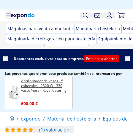
Máquinas para venta ambulante
Maquinaria hostelería
Mobil
Maquinaria de refrigeración para hostelería
Equipamiento de
Descuentos exclusivos para su empresa
Empiece a ahorrar
Las personas que vieron este producto también se interesaron por
Abrillantador de vasos - 5
cabezales - 1320 W - 330
vasos/hora - Royal Catering
606,00 €
/
expondo
/
Material de hostelería
/
Equipos de la
(1) valoración