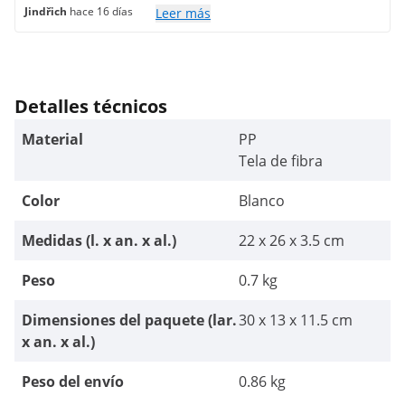
Jindřich
hace 16 días
Leer más
Detalles técnicos
Material
PP
Tela de fibra
Color
Blanco
Medidas (l. x an. x al.)
22 x 26 x 3.5 cm
Peso
0.7 kg
Dimensiones del paquete (lar.
30 x 13 x 11.5 cm
x an. x al.)
Peso del envío
0.86 kg