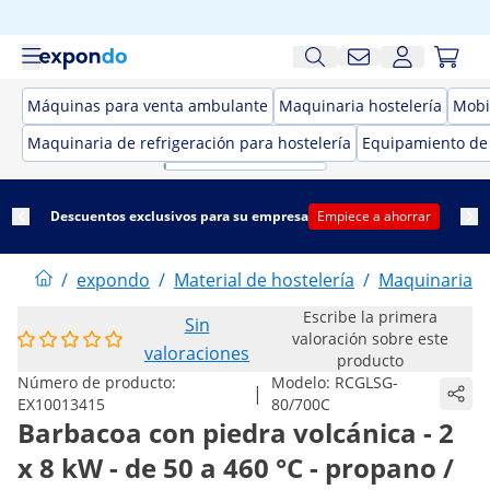
Máquinas para venta ambulante
Maquinaria hostelería
Mobil
Maquinaria de refrigeración para hostelería
Equipamiento de
Descuentos exclusivos para su empresa
Empiece a ahorrar
/
expondo
/
Material de hostelería
/
Maquinaria h
Escribe la primera
Sin
valoración sobre este
valoraciones
producto
Número de producto:
Modelo:
RCGLSG-
|
EX10013415
80/700C
Barbacoa con piedra volcánica - 2
x 8 kW - de 50 a 460 °C - propano /