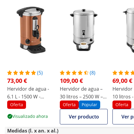
(5)
(8)
73,00 €
109,00 €
69,00 €
Hervidor de agua -
Hervidor de agua –
Hervidor 
6.1 L - 1500 W -
30 litros – 2500 W –
10 litros 
Naranja
con bandeja
con band
Oferta
Oferta
Popular
Oferta
recogegotas
recogego
Visualizado ahora
Ver producto
Ver p
Medidas (l. x an. x al.)