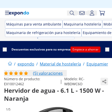
Máquinas para venta ambulante
Maquinaria hostelería
Mobil
Maquinaria de refrigeración para hostelería
Equipamiento de
Descuentos exclusivos para su empresa
Empiece a ahorrar
/
expondo
/
Material de hostelería
/
Equipamiento
(5) valoraciones
Número de producto:
Modelo:
RC-
|
EX10012462
WBDWC6O
Hervidor de agua - 6.1 L - 1500 W -
Naranja
1/5