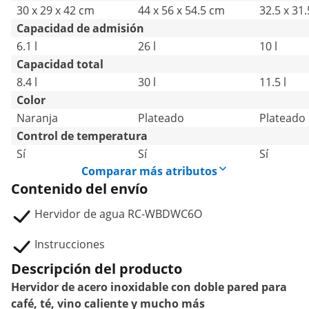
30 x 29 x 42 cm
44 x 56 x 54.5 cm
32.5 x 31
Capacidad de admisión
6.1 l
26 l
10 l
Capacidad total
8.4 l
30 l
11.5 l
Color
Naranja
Plateado
Plateado
Control de temperatura
Sí
Sí
Sí
Comparar más atributos
Contenido del envío
Hervidor de agua RC-WBDWC6O
Instrucciones
Descripción del producto
Hervidor de acero inoxidable con doble pared para
café, té, vino caliente y mucho más