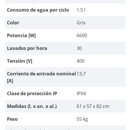
Consumo de agua por ciclo
1.5 l
Color
Gris
Potencia [W]
6600
Lavados por hora
30
Tensión [V]
400
Corriente de entrada nominal
13,7
[A]
Clase de protección IP
IPX4
Medidas (l. x an. x al.)
61 x 57 x 82 cm
Peso
55 kg