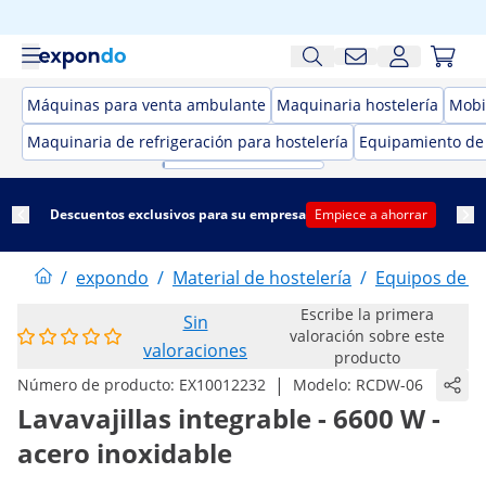
Máquinas para venta ambulante
Maquinaria hostelería
Mobil
Maquinaria de refrigeración para hostelería
Equipamiento de
Descuentos exclusivos para su empresa
Empiece a ahorrar
/
expondo
/
Material de hostelería
/
Equipos de la
Escribe la primera
Sin
valoración sobre este
valoraciones
producto
|
Número de producto:
EX10012232
Modelo:
RCDW-06
Lavavajillas integrable - 6600 W -
acero inoxidable