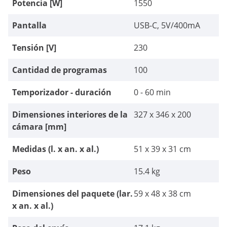
Potencia [W]
1550
Pantalla
USB-C, 5V/400mA
Tensión [V]
230
Cantidad de programas
100
Temporizador - duración
0 - 60 min
Dimensiones interiores de la
327 x 346 x 200
cámara [mm]
Medidas (l. x an. x al.)
51 x 39 x 31 cm
Peso
15.4 kg
Dimensiones del paquete (lar.
59 x 48 x 38 cm
x an. x al.)