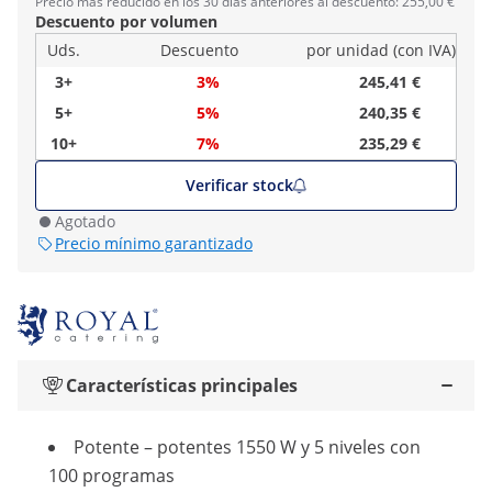
Precio más reducido en los 30 días anteriores al descuento: 255,00 €
Descuento por volumen
Uds.
Descuento
por unidad (con IVA)
3+
3%
245,41 €
5+
5%
240,35 €
10+
7%
235,29 €
Verificar stock
Agotado
Precio mínimo garantizado
Características principales
Potente – potentes 1550 W y 5 niveles con
100 programas