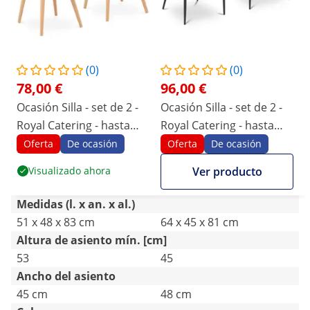
(0)
(0)
78,00 €
96,00 €
Ocasión Silla - set de 2 -
Ocasión Silla - set de 2 -
Royal Catering - hasta
Royal Catering - hasta
150 kg - respaldo abierto
150 kg - respaldo con
Oferta
De ocasión
Oferta
De ocasión
- gris
rombos - reposabrazos -
Visualizado ahora
Ver producto
negro
Medidas (l. x an. x al.)
51 x 48 x 83 cm
64 x 45 x 81 cm
Altura de asiento mín. [cm]
53
45
Ancho del asiento
45 cm
48 cm