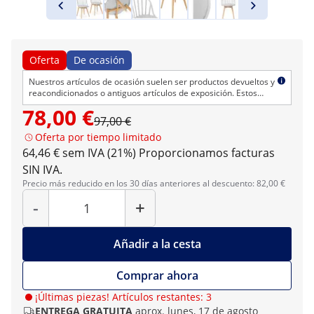
Oferta
De ocasión
Nuestros artículos de ocasión suelen ser productos devueltos y
reacondicionados o antiguos artículos de exposición. Estos
productos suelen presentar defectos cosméticos pero se
78,00 €
encuentran en perfectas condiciones técnicas. Como siempre,
97,00 €
ofrecemos el derecho de devolución y la garantía.
Oferta por tiempo limitado
64,46 € sem IVA (21%)
Proporcionamos facturas
SIN IVA.
Precio más reducido en los 30 días anteriores al descuento: 82,00 €
Cantidad
-
+
Añadir a la cesta
Comprar ahora
¡Últimas piezas! Artículos restantes: 3
ENTREGA GRATUITA
aprox. lunes, 17 de agosto