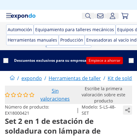
Automoción
Equipamiento para talleres mecánicos
Equipos 
Herramientas manuales
Producción
Envasadoras al vacío ind
Descuentos exclusivos para su empresa
Empiece a ahorrar
/
expondo
/
Herramientas de taller
/
Kit de solda
Escribe la primera
Sin
valoración sobre este
valoraciones
producto
Número de producto:
Modelo:
S-LS-48-
|
EX18000421
SET
Set 2 en 1 de estación de
soldadura con lámpara de