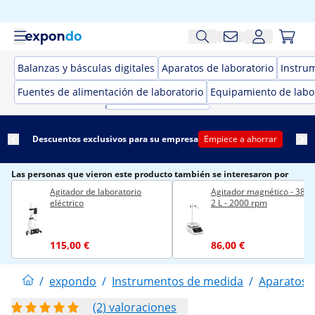
Balanzas y básculas digitales
Aparatos de laboratorio
Instru
Fuentes de alimentación de laboratorio
Equipamiento de labo
Descuentos exclusivos para su empresa
Empiece a ahorrar
Las personas que vieron este producto también se interesaron por
Agitador de laboratorio
Agitador magnético - 380 °
eléctrico
2 L - 2000 rpm
115,00 €
86,00 €
/
expondo
/
Instrumentos de medida
/
Aparatos d
(2) valoraciones