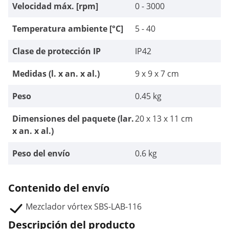
Velocidad máx. [rpm]
0 - 3000
Temperatura ambiente [°C]
5 - 40
Clase de protección IP
IP42
Medidas (l. x an. x al.)
9 x 9 x 7 cm
Peso
0.45 kg
Dimensiones del paquete (lar.
20 x 13 x 11 cm
x an. x al.)
Peso del envío
0.6 kg
Contenido del envío
Mezclador vórtex SBS-LAB-116
Descripción del producto