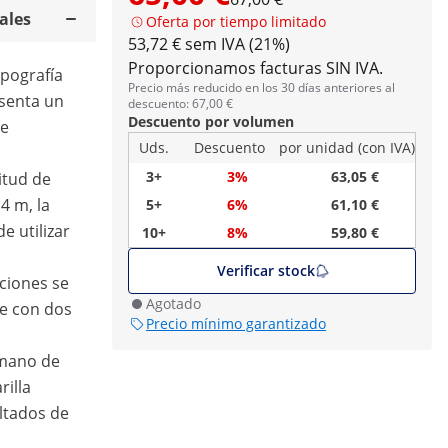
ales
Oferta por tiempo limitado
53,72 € sem IVA (21%)
Proporcionamos facturas SIN IVA.
opografía
Precio más reducido en los 30 días anteriores al
esenta un
descuento: 67,00 €
Descuento por volumen
te
Uds.
Descuento
por unidad (con IVA)
3+
3%
63,05 €
itud de
4 m, la
5+
6%
61,10 €
e utilizar
10+
8%
59,80 €
Verificar stock
aciones se
Agotado
e con dos
Precio mínimo garantizado
 mano de
rilla
ltados de