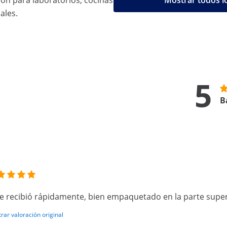
ión para laboratorios, cocinas
Mostrar todos l
ales.
5
B
e recibió rápidamente, bien empaquetado en la parte super
rar valoración original