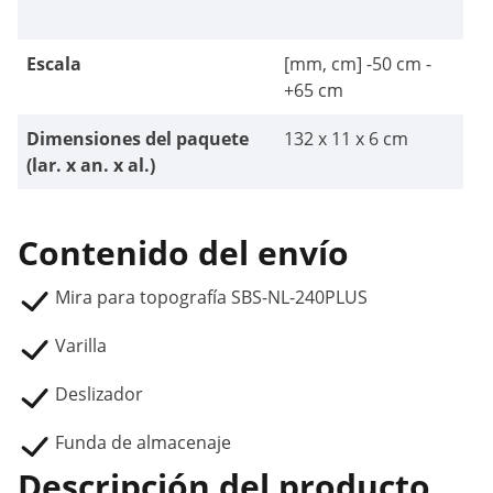
Escala
[mm, cm] -50 cm -
+65 cm
Dimensiones del paquete
132 x 11 x 6 cm
(lar. x an. x al.)
Contenido del envío
Mira para topografía SBS-NL-240PLUS
Varilla
Deslizador
Funda de almacenaje
Descripción del producto