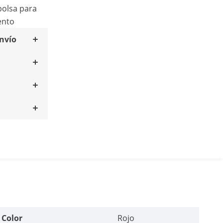
bolsa para
ento
envío
Color
Rojo