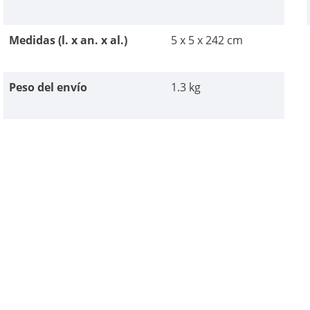
Medidas (l. x an. x al.)
5 x 5 x 242 cm
Peso del envío
1.3 kg