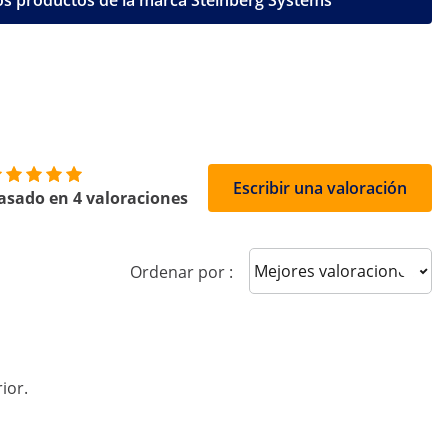
os productos de la marca Steinberg Systems
Escribir una valoración
asado en 4 valoraciones
Sort reviews
Ordenar por :
ior.