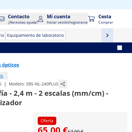
Contacto
Mi cuenta
Cesta
¿Necesitas ayuda?
Iniciar sesión/registrarse
Comprar
rio
Equipamiento de laboratorio
s ópticos
es
|
6
Modelo:
SBS-NL-240PLUS
ía - 2,4 m - 2 escalas (mm/cm) -
lizador
Oferta
65,00 €
67,00 €