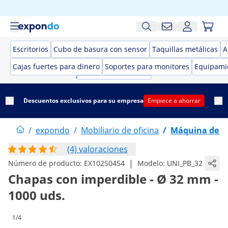
Escritorios
Cubo de basura con sensor
Taquillas metálicas
A
Cajas fuertes para dinero
Soportes para monitores
Equipamie
Descuentos exclusivos para su empresa
Empiece a ahorrar
/
expondo
/
Mobiliario de oficina
/
Máquina de h
(4) valoraciones
|
Número de producto:
EX10250454
Modelo:
UNI_PB_32
Chapas con imperdible - Ø 32 mm -
1000 uds.
1/4