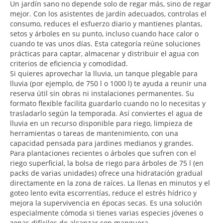
Un jardín sano no depende solo de regar más, sino de regar
mejor. Con los asistentes de jardín adecuados, controlas el
consumo, reduces el esfuerzo diario y mantienes plantas,
setos y árboles en su punto, incluso cuando hace calor o
cuando te vas unos días. Esta categoría reúne soluciones
prácticas para captar, almacenar y distribuir el agua con
criterios de eficiencia y comodidad.
Si quieres aprovechar la lluvia, un tanque plegable para
lluvia (por ejemplo, de 750 l o 1000 l) te ayuda a reunir una
reserva útil sin obras ni instalaciones permanentes. Su
formato flexible facilita guardarlo cuando no lo necesitas y
trasladarlo según la temporada. Así conviertes el agua de
lluvia en un recurso disponible para riego, limpieza de
herramientas o tareas de mantenimiento, con una
capacidad pensada para jardines medianos y grandes.
Para plantaciones recientes o árboles que sufren con el
riego superficial, la bolsa de riego para árboles de 75 l (en
packs de varias unidades) ofrece una hidratación gradual
directamente en la zona de raíces. La llenas en minutos y el
goteo lento evita escorrentías, reduce el estrés hídrico y
mejora la supervivencia en épocas secas. Es una solución
especialmente cómoda si tienes varias especies jóvenes o
zonas difíciles de alcanzar con manguera.