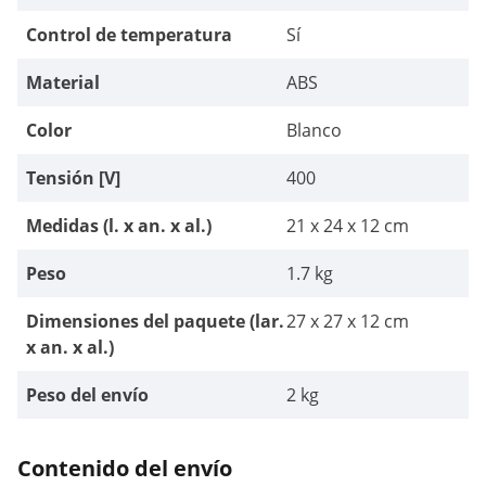
Control de temperatura
Sí
Material
ABS
Color
Blanco
Tensión [V]
400
Medidas (l. x an. x al.)
21 x 24 x 12 cm
Peso
1.7 kg
Dimensiones del paquete (lar.
27 x 27 x 12 cm
x an. x al.)
Peso del envío
2 kg
Contenido del envío