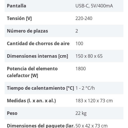
Pantalla
USB-C, 5V/400mA
Tensión [V]
220-240
Número de plazas
2
Cantidad de chorros de aire
100
Dimensiones internas [cm]
150 x 80 x 65
Potencia del elemento
1800
calefactor [W]
Tiempo de calentamiento [°C]
1 - 2 °C/h
Medidas (l. x an. x al.)
183 x 120 x 73 cm
Peso
22 kg
Dimensiones del paquete (lar.
50 x 42 x 73 cm