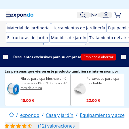
Material de jardinería
Herramientas de jardinería
Equipamien
Estructuras de jardín
Muebles de jardín
Tratamiento del aire
Descuentos exclusivos para su empresa
Empiece a ahorrar
Las personas que vieron este producto también se interesaron por
Filtros para spa hinchable - 6
Portavasos para spa
unidades - Ø 65/105 mm - 87
hinchable
mm de altura
40,00 €
22,00 €
/
expondo
/
Casa y jardín
/
Equipamiento y acceso
(12) valoraciones