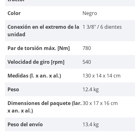
Color
Negro
Conexión en el extremo de la
1 3/8" / 6 dientes
unidad
Par de torsión máx. [Nm]
780
Velocidad de giro [rpm]
540
Medidas (l. x an. x al.)
130 x 14 x 14 cm
Peso
12.4 kg
Dimensiones del paquete (lar.
30 x 17 x 16 cm
x an. x al.)
Peso del envío
13.4 kg