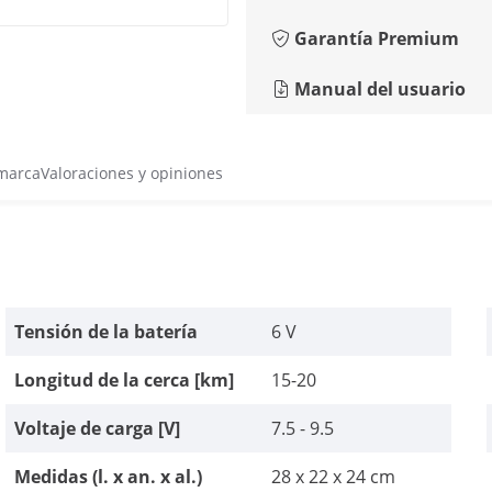
Garantía Premium
Manual del usuario
 marca
Valoraciones y opiniones
Tensión de la batería
6 V
Longitud de la cerca [km]
15-20
Voltaje de carga [V]
7.5 - 9.5
Medidas (l. x an. x al.)
28 x 22 x 24 cm