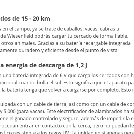
ados de 15 - 20 km
en el campo, ya se trate de caballos, vacas, cabras u
 de Wiesenfield podrás cargar tu cercado de forma fiable.
otros animales. Gracias a su batería recargable integrada
damente duradero y eficiente desde el punto de vista
a energía de descarga de 1,2 J
n una batería integrada de 6 V que carga los cercados con 
ional cuando brilla el sol. Esto significa que el aparato pa
la batería tenga que volver a cargarse por completo. Esto 
equipada con un cable de tierra, así como con un cable de 
y 5.000 (para vacas). Este electrificador de alambrados ha s
ene el ganado controlado y seguro, además de impedir la en
trocedan entrar en contacto con la cerca, pero no puedan l
plástico resistente a los rayos UV. La unidad en sí apenas 