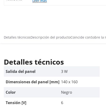
Leer más
Detalles técnicos
Descripción del producto
Coincide con
Sobre la
Detalles técnicos
Salida del panel
3 W
Dimensiones del panel [mm]
140 x 160
Color
Negro
Tensión [V]
6