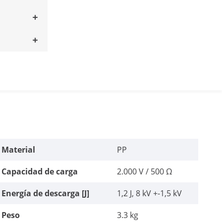
Material
PP
Capacidad de carga
2.000 V / 500 Ω
Energía de descarga [J]
1,2 J, 8 kV +-1,5 kV
Peso
3.3 kg