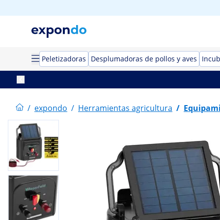
Peletizadoras
Desplumadoras de pollos y aves
Incu
/
expondo
/
Herramientas agricultura
/
Equipami