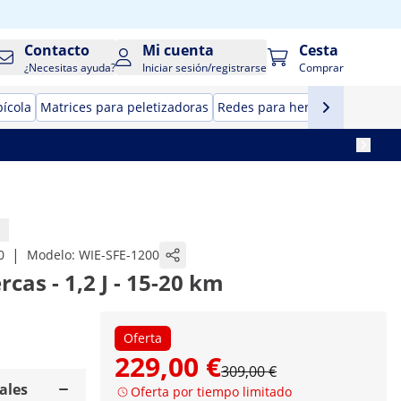
Contacto
Mi cuenta
Cesta
¿Necesitas ayuda?
Iniciar sesión/registrarse
Comprar
pícola
Matrices para peletizadoras
Redes para heno
Accesorios 
|
0
Modelo:
WIE-SFE-1200
rcas - 1,2 J - 15-20 km
Oferta
229,00 €
309,00 €
ales
Oferta por tiempo limitado