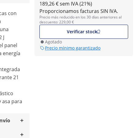
189,26 € sem IVA (21%)
Proporcionamos facturas SIN IVA.
rcas con
Precio más reducido en los 30 días anteriores al
m
descuento: 229,00 €
 una
Verificar stock
 J
Agotado
el panel
Precio mínimo garantizado
a energía
integrada
urante 21
ástico
y asa para
envío