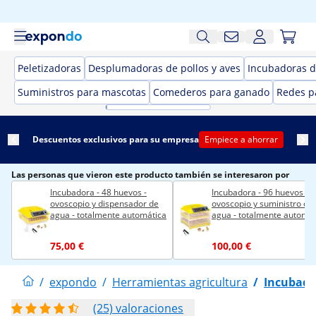
Peletizadoras
Desplumadoras de pollos y aves
Incubadoras 
Suministros para mascotas
Comederos para ganado
Redes p
Descuentos exclusivos para su empresa
Empiece a ahorrar
Las personas que vieron este producto también se interesaron por
Incubadora - 48 huevos -
Incubadora - 96 huevos -
ovoscopio y dispensador de
ovoscopio y suministro de
agua - totalmente automática
agua - totalmente automát
75,00 €
100,00 €
/
expondo
/
Herramientas agricultura
/
Incubado
(25) valoraciones