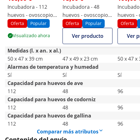
Incubadora - 112
Incubadora - 48
Incubador
huevos - ovoscopio
huevos - ovoscopio y
huevos - 
incluido - totalmente
dispensador de agua
suministr
Oferta
Popular
Oferta
Popular
Oferta
automática
- totalmente
totalmen
Visualizado ahora
Ver producto
Ver p
automática
automáti
Medidas (l. x an. x al.)
50 x 47 x 39 cm
47 x 49 x 23 cm
50 x 47 x
Alarmas de temperatura y humedad
Sí
Sí
Sí
Capacidad para huevos de ave
112
48
96
Capacidad para huevos de codorniz
112
48
96
Capacidad para huevos de gallina
112
48
96
Comparar más atributos
Contenido del envío