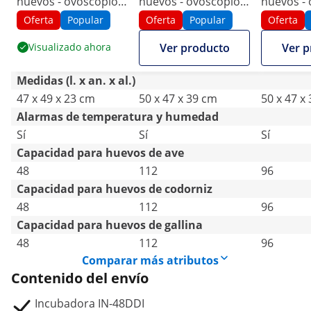
huevos - ovoscopio y
huevos - ovoscopio
huevos - 
dispensador de agua
incluido - totalmente
suministr
Oferta
Popular
Oferta
Popular
Oferta
- totalmente
automática
totalmen
Visualizado ahora
Ver producto
Ver p
automática
automáti
Medidas (l. x an. x al.)
47 x 49 x 23 cm
50 x 47 x 39 cm
50 x 47 x
Alarmas de temperatura y humedad
Sí
Sí
Sí
Capacidad para huevos de ave
48
112
96
Capacidad para huevos de codorniz
48
112
96
Capacidad para huevos de gallina
48
112
96
Comparar más atributos
Contenido del envío
Incubadora IN-48DDI