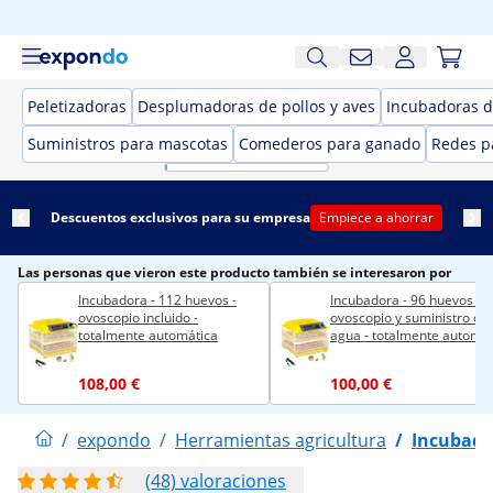
Peletizadoras
Desplumadoras de pollos y aves
Incubadoras 
Suministros para mascotas
Comederos para ganado
Redes p
Descuentos exclusivos para su empresa
Empiece a ahorrar
Las personas que vieron este producto también se interesaron por
Incubadora - 112 huevos -
Incubadora - 96 huevos -
ovoscopio incluido -
ovoscopio y suministro de
totalmente automática
agua - totalmente automát
108,00 €
100,00 €
/
expondo
/
Herramientas agricultura
/
Incubado
(48) valoraciones