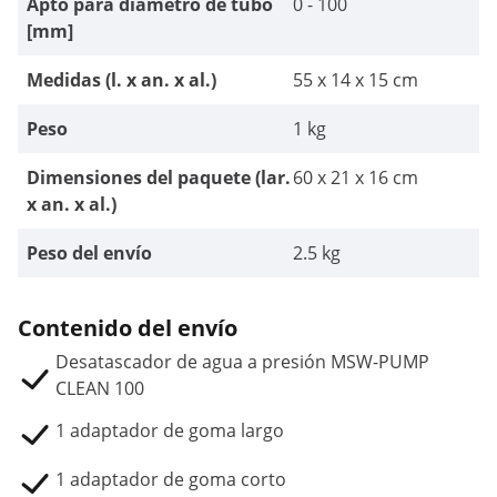
Apto para diámetro de tubo
0 - 100
[mm]
Medidas (l. x an. x al.)
55 x 14 x 15 cm
Peso
1 kg
Dimensiones del paquete (lar.
60 x 21 x 16 cm
x an. x al.)
Peso del envío
2.5 kg
Contenido del envío
Desatascador de agua a presión MSW-PUMP
CLEAN 100
1 adaptador de goma largo
1 adaptador de goma corto