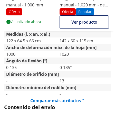
manual - 1.000 mm
manual - 1.020 mm - de 0
a 135° - manual - pedal
Oferta
Oferta
Popular
Visualizado ahora
Ver producto
Medidas (l. x an. x al.)
122 x 64.5 x 66 cm
142 x 60 x 115 cm
Ancho de deformación máx. de la hoja [mm]
1000
1020
Ángulo de flexión [°]
0-135
0-135º
Diámetro de orificio [mm]
-
13
Diámetro mínimo del rodillo [mm]
-
-
Comparar más atributos
Contenido del envío