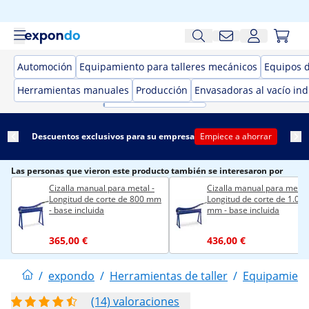
Automoción
Equipamiento para talleres mecánicos
Equipos 
Herramientas manuales
Producción
Envasadoras al vacío ind
Descuentos exclusivos para su empresa
Empiece a ahorrar
Las personas que vieron este producto también se interesaron por
Cizalla manual para metal -
Cizalla manual para metal 
Longitud de corte de 800 mm
Longitud de corte de 1.000
- base incluida
mm - base incluida
365,00 €
436,00 €
/
expondo
/
Herramientas de taller
/
Equipamient
(14) valoraciones