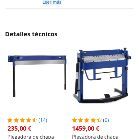
Leer más
ambas direcciones. Así que compré
pernos más largos y le hice algunos
retoques finales... En general, sigue
estando bien. Buen producto.
Detalles técnicos
(14)
(6)
235,00 €
1459,00 €
Plegadora de chapa
Plegadora de chapa