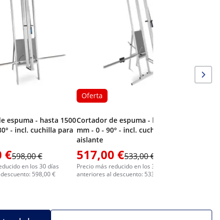
Cubierta
máquina 
manguera
Oferta
de espuma - hasta 1500
Cortador de espuma - hasta 1500
0° - incl. cuchilla para
mm - 0 - 90° - incl. cuchilla para
aislante
 €
517,00 €
598,00 €
533,00 €
149,0
educido en los 30 días
Precio más reducido en los 30 días
l descuento: 598,00 €
anteriores al descuento: 533,00 €