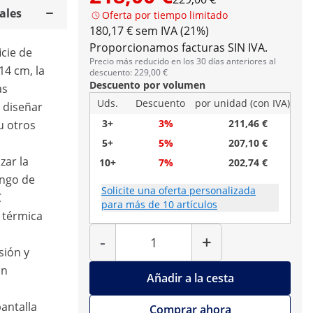
ales
Oferta por tiempo limitado
180,17 € sem IVA (21%)
Proporcionamos facturas SIN IVA.
icie de
Precio más reducido en los 30 días anteriores al
14 cm, la
descuento: 229,00 €
Descuento por volumen
as
Uds.
Descuento
por unidad (con IVA)
 diseñar
3+
3%
211,46 €
u otros
5+
5%
207,10 €
zar la
10+
7%
202,74 €
ango de
Solicite una oferta personalizada
C
para más de 10 artículos
a térmica
Cantidad
-
+
sión y
ón
Añadir a la cesta
pantalla
Comprar ahora