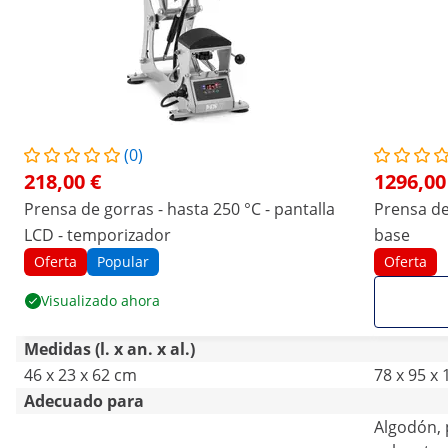
(0)
218,00 €
1296,00
Prensa de gorras - hasta 250 °C - pantalla
Prensa de
LCD - temporizador
base
Oferta
Popular
Oferta
Visualizado ahora
Medidas (l. x an. x al.)
46 x 23 x 62 cm
78 x 95 x
Adecuado para
Algodón, p