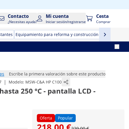
Contacto
Mi cuenta
Cesta
¿Necesitas ayuda?
Iniciar sesión/registrarse
Comprar
stantes
Equipamiento para reforma y construcción
Herramientas
es
Escribe la primera valoración sobre este producto
|
7
Modelo:
MSW-C&A HP C100
hasta 250 °C - pantalla LCD -
Oferta
Popular
218,00 €
229,00 €