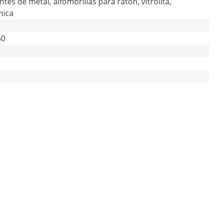
ntes de metal, alfombrillas para ratón, vitrolita,
mica
60