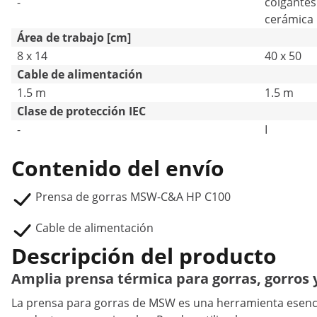
-
colgantes 
cerámica
Área de trabajo [cm]
8 x 14
40 x 50
Cable de alimentación
1.5 m
1.5 m
Clase de protección IEC
-
I
Contenido del envío
Prensa de gorras MSW-C&A HP C100
Cable de alimentación
Descripción del producto
Amplia prensa térmica para gorras, gorros 
La prensa para gorras de MSW es ​​una herramienta esenci