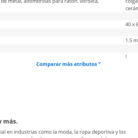
de metal, alfombrillas para ratón, vitrolita,
colga
cerá
40 x 
1.5 m
I
Comparar más atributos
y más.
al en industrias como la moda, la ropa deportiva y los