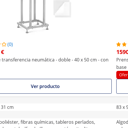
(0)
 €
1590
 transferencia neumática - doble - 40 x 50 cm - con
Prens
base
Ofer
Ver producto
 131 cm
83 x 
oliéster, fibras químicas, tableros perlados,
Algod