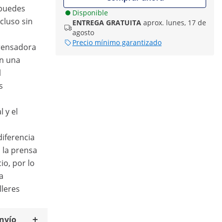
 puedes
Disponible
ncluso sin
ENTREGA GRATUITA
aprox. lunes, 17 de
agosto
Precio mínimo garantizado
rensadora
on una
l
s
 y el
diferencia
 la prensa
o, por lo
a
lleres
envío