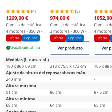
(4)
(5)
1269,00 €
974,00 €
1052,00
Camilla de estética -
Camilla de estética -
Camilla de
4 motores - 350 W -
3 motores - 300 W -
4 motores
181 x 57 x 68 - 91 cm
203 x 62 x 64 - 86 cm
187 x 60 x
Oferta
Popular
Oferta
Popular
Oferta
- 150 kg - Blanco
- 150 kg - blanca
cm - 150 
Visualizado ahora
Ver producto
Ver p
Medidas (l. x an. x al.)
180 x 86 x 69 cm
218 x 79.5 x 173 cm
185 x 88 
Ajuste de altura del reposacabezas máx.
240 mm
-
-
Altura máxima
91 cm
86 cm
87.5 cm
Altura mínima
68 cm
64 cm
65 cm
Ancho de cama