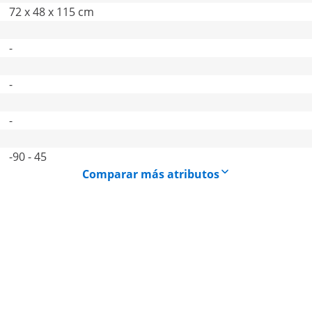
72 x 48 x 115 cm
-
-
-
-90 - 45
Comparar más atributos