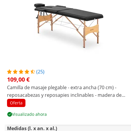
(25)
109,00 €
Camilla de masaje plegable - extra ancha (70 cm) -
reposacabezas y reposapies inclinables - madera de
haya - negra
Oferta
Visualizado ahora
Medidas (l. x an. x al.)