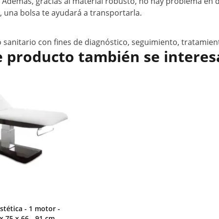
a. Además, gracias al material robusto, no hay problema en 
 una bolsa te ayudará a transportarla.
 sanitario con fines de diagnóstico, seguimiento, tratamien
e producto también se interes
stética - 1 motor -
x 75 x 66 - 91 cm -