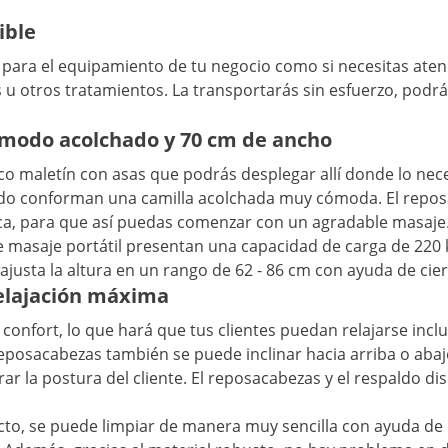
ible
ara el equipamiento de tu negocio como si necesitas atender 
es u otros tratamientos. La transportarás sin esfuerzo, po
cómodo acolchado y 70 cm de ancho
co maletín con asas que podrás desplegar allí donde lo nec
aldo conforman una camilla acolchada muy cómoda. El reposa
ética, para que así puedas comenzar con un agradable masaje
e masaje portátil presentan una capacidad de carga de 220 kg
justa la altura en un rango de 62 - 86 cm con ayuda de cier
relajación máxima
onfort, lo que hará que tus clientes puedan relajarse incl
 reposacabezas también se puede inclinar hacia arriba o ab
ar la postura del cliente. El reposacabezas y el respaldo d
acto, se puede limpiar de manera muy sencilla con ayuda de