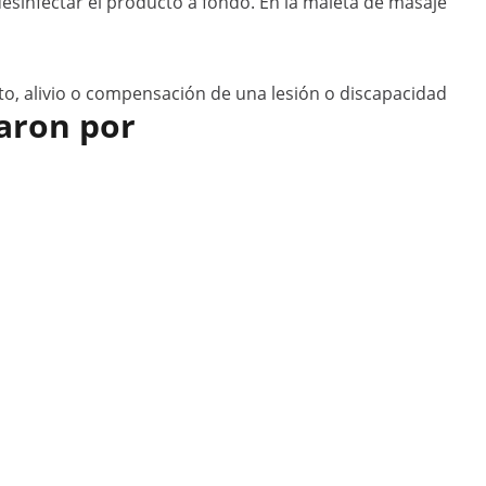
desinfectar el producto a fondo. En la maleta de masaje
to, alivio o compensación de una lesión o discapacidad
aron por