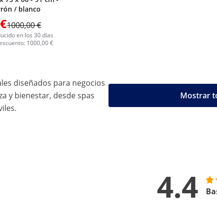
rrón / blanco
 €
1000,00 €
ucido en los 30 días
descuento: 1000,00 €
ales diseñados para negocios
a y bienestar, desde spas
Mostrar t
iles.
4.4
Ba