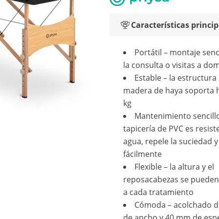
Características princip
Portátil – montaje senc
la consulta o visitas a dom
Estable – la estructura
madera de haya soporta 
kg
Mantenimiento sencillo
tapicería de PVC es resist
agua, repele la suciedad y
fácilmente
Flexible – la altura y el
reposacabezas se pueden
a cada tratamiento
Cómoda – acolchado d
de ancho y 40 mm de esp