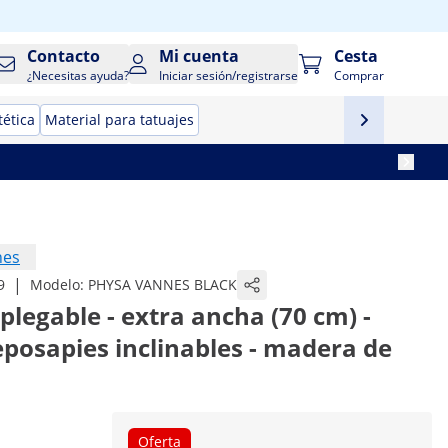
Contacto
Mi cuenta
Cesta
¿Necesitas ayuda?
Iniciar sesión/registrarse
Comprar
tética
Material para tatuajes
nes
|
9
Modelo:
PHYSA VANNES BLACK
plegable - extra ancha (70 cm) -
posapies inclinables - madera de
Oferta