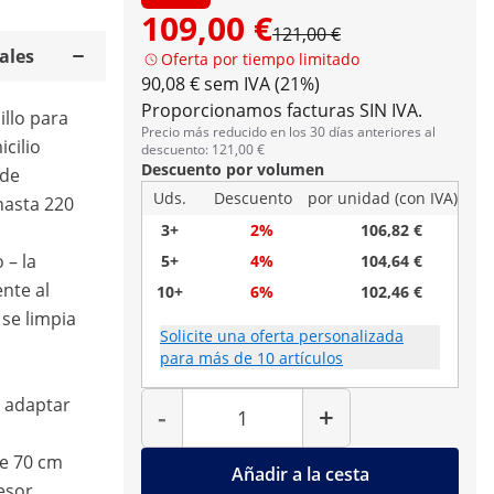
109,00 €
121,00 €
ales
Oferta por tiempo limitado
90,08 € sem IVA (21%)
Proporcionamos facturas SIN IVA.
illo para
Precio más reducido en los 30 días anteriores al
icilio
descuento: 121,00 €
Descuento por volumen
 de
Uds.
Descuento
por unidad (con IVA)
hasta 220
3+
2%
106,82 €
 – la
5+
4%
104,64 €
ente al
10+
6%
102,46 €
 se limpia
Solicite una oferta personalizada
para más de 10 artículos
Cantidad
 adaptar
-
+
e 70 cm
Añadir a la cesta
esor,