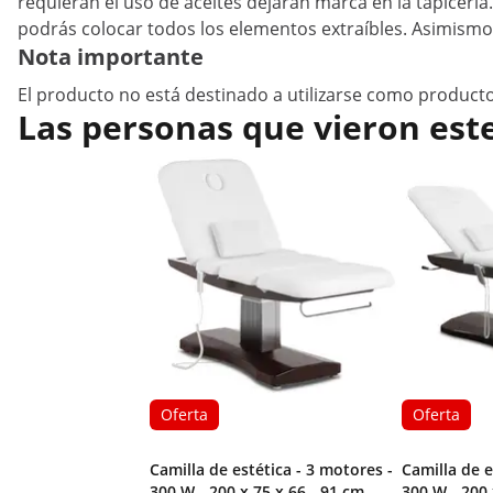
requieran el uso de aceites dejarán marca en la tapicerí
podrás colocar todos los elementos extraíbles. Asimismo,
Nota importante
El producto no está destinado a utilizarse como producto
Las personas que vieron est
Oferta
Oferta
Camilla de estética - 3 motores -
Camilla de e
300 W - 200 x 75 x 66 - 91 cm -
300 W - 200 