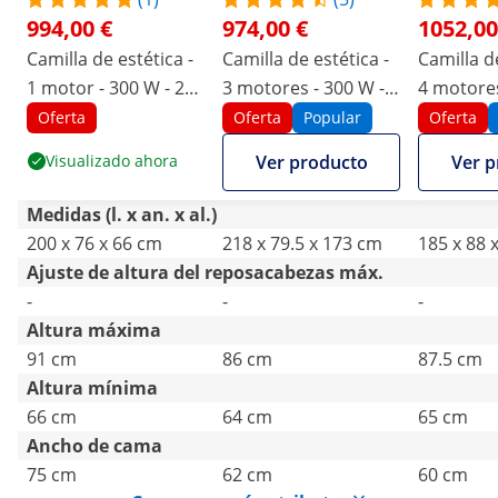
994,00 €
974,00 €
1052,00
Camilla de estética -
Camilla de estética -
Camilla de
1 motor - 300 W - 200
3 motores - 300 W -
4 motores
x 75 x 66 - 91 cm -
203 x 62 x 64 - 86 cm
187 x 60 x
Oferta
Oferta
Popular
Oferta
175 kg - marrón /
- 150 kg - blanca
cm - 150 
Visualizado ahora
Ver producto
Ver p
blanco
Medidas (l. x an. x al.)
200 x 76 x 66 cm
218 x 79.5 x 173 cm
185 x 88 
Ajuste de altura del reposacabezas máx.
-
-
-
Altura máxima
91 cm
86 cm
87.5 cm
Altura mínima
66 cm
64 cm
65 cm
Ancho de cama
75 cm
62 cm
60 cm