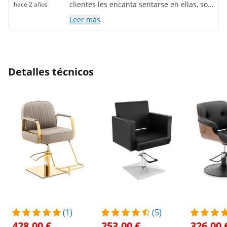
clientes les encanta sentarse en ellas, son
hace 2 años
súper cómodas, así que estoy encantado
Leer más
con mi compra.
Detalles técnicos
(1)
(5)
428,00 €
253,00 €
326,00 