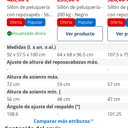
Sillón de peluquería
Sillón de peluquería -
Sillón de
con reposapiés - 560
200 kg - Negro
con repos
- 720 mm - 200 kg -
- 570 mm 
Oferta
Popular
Oferta
Popular
Oferta
dorado y beis
negro
Visualizado ahora
Ver producto
Ver p
Medidas (l. x an. x al.)
92 x 57.5 x 100 cm
64 x 68 x 96.5 cm
107.5 x 7
Ajuste de altura del reposacabezas máx.
-
-
-
Altura de asiento máx.
72 cm
59 cm
57 cm
Altura de asiento mín. [
56 cm
48 cm
47 cm
Ángulo de ajuste del respaldo [°]
108.6
-
101.25
Comparar más atributos