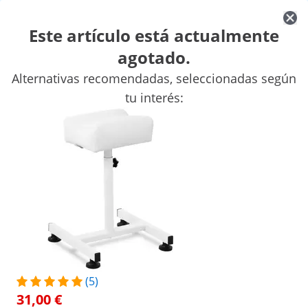
Este artículo está actualmente
agotado.
Material de estética
Masaje y Wellness
Taburetes con ruedas 
Alternativas recomendadas, seleccionadas según
Mobiliario de peluquería
Mobiliario de Estética
Material para
tu interés:
Descuentos exclusivos para su empresa
Empiece a ahorrar
Las personas que vieron este producto también se interesaron por
Soporte para pedicura - 24 x
22 cm - blanco
31,00 €
/
expondo
/
Material de estética
/
Taburetes con r
(5)
31,00 €
Escribe la primera
Sin