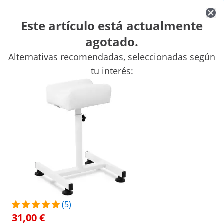
Este artículo está actualmente
agotado.
Material de estética
Masaje y Wellness
Taburetes con ruedas 
Alternativas recomendadas, seleccionadas según
Mobiliario de peluquería
Mobiliario de Estética
Material para
tu interés:
Descuentos exclusivos para su empresa
Empiece a ahorrar
Las personas que vieron este producto también se interesaron por
Soporte para pedicura - 24 x
22 cm - blanco
31,00 €
/
expondo
/
Material de estética
/
Taburetes con r
(5)
31,00 €
(3) valoraciones