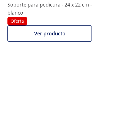
Número de producto:
Modelo:
PHYSA FR-
Soporte para pedicura - 24 x 22 cm -
|
EX10040585
10
blanco
Soporte para pedicura - 24 x 22 cm
Oferta
- Rosa pálido
Ver producto
1/5