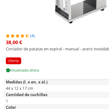
(4)
38,00 €
Cortador de patatas en espiral - manual - acero inoxidab
Oferta
Visualizado ahora
Medidas (l. x an. x al.)
44 x 12 x 17 cm
Cantidad de cuchillas
1
Color