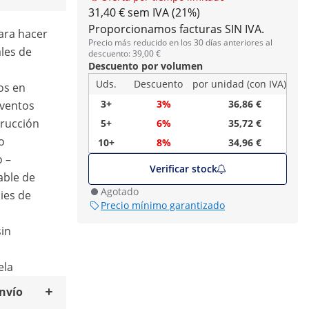
31,40 € sem IVA (21%)
Proporcionamos facturas SIN IVA.
ara hacer
Precio más reducido en los 30 días anteriores al
ales de
descuento: 39,00 €
Descuento por volumen
Uds.
Descuento
por unidad (con IVA)
vos en
3+
3%
36,86 €
eventos
trucción
5+
6%
35,72 €
o
10+
8%
34,96 €
o –
Verificar stock
able de
Agotado
ies de
Precio mínimo garantizado
sin
ela
envío