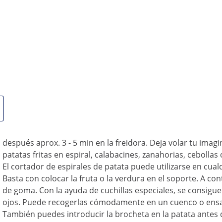
a la restauración profesional y es ideal para negocios de
 fácil manejo, el cortador en espiral es también un gran
Robusta cortadora de verduras en espiral de 
La cortadora de verduras en espiral ha sido fabricada en 
duradera y fácil de limpiar. La unidad profesional puede in
dimensiones manejables, es un ayudante de cocina que aho
biela con una palanca en la unidad. De este modo, la corta
la base del cortador de patatas hay 4 pies de goma antide
segura y estable.
Con el cortador de patatas en espiral, podrás obtener sin 
después aprox. 3 - 5 min en la freidora. Deja volar tu imag
patatas fritas en espiral, calabacines, zanahorias, ceboll
El cortador de espirales de patata puede utilizarse en c
Basta con colocar la fruta o la verdura en el soporte. A 
de goma. Con la ayuda de cuchillas especiales, se consigue
ojos. Puede recogerlas cómodamente en un cuenco o ensa
También puedes introducir la brocheta en la patata antes 