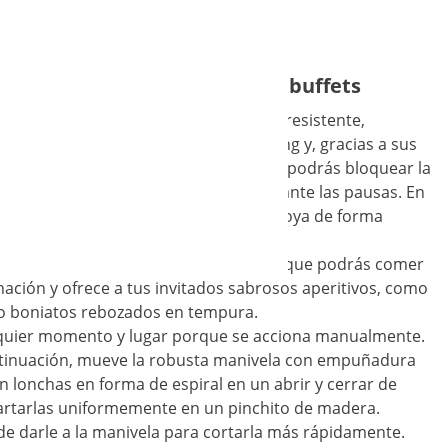
Royal Catering para vistosos buffets
acero inoxidable y es extremadamente resistente,
tegrarse en cualquier cocina de catering y, gracias a sus
rra espacio. La seguridad ante todo: podrás bloquear la
dora en espiral queda bien sujeta durante las pausas. En
slizantes sobre los que la unidad se apoya de forma
esfuerzo deliciosas patatas en espiral, que podrás comer
inación y ofrece a tus invitados sabrosos aperitivos, como
as o boniatos rebozados en tempura.
ualquier momento y lugar porque se acciona manualmente.
continuación, mueve la robusta manivela con empuñadura
n lonchas en forma de espiral en un abrir y cerrar de
rtarlas uniformemente en un pinchito de madera.
de darle a la manivela para cortarla más rápidamente.