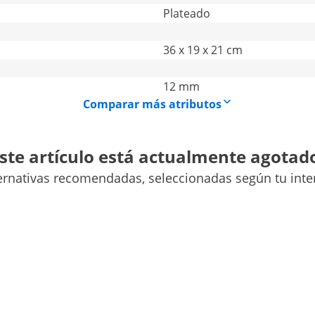
Plateado
36 x 19 x 21 cm
12 mm
Comparar más atributos
ste artículo está actualmente agotad
ernativas recomendadas, seleccionadas según tu inte
or en espiral con manivela manual
el truco! Prepara espirales de patata en un abrir y cerrar
rales uniformes y perfectas para buffets de ensaladas o