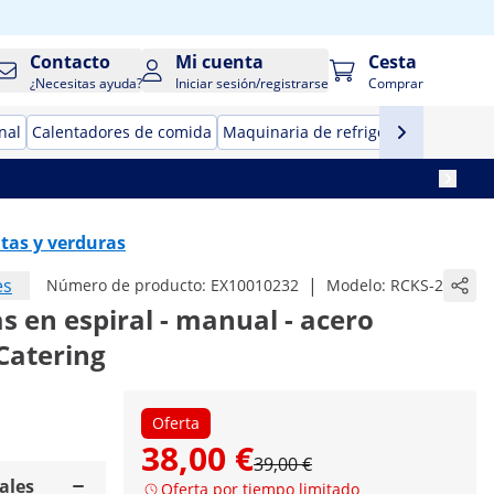
Contacto
Mi cuenta
Cesta
¿Necesitas ayuda?
Iniciar sesión/registrarse
Comprar
nal
Calentadores de comida
Maquinaria de refrigeración para ho
tas y verduras
es
|
Número de producto:
EX10010232
Modelo:
RCKS-2
s en espiral - manual - acero
 Catering
Oferta
38,00 €
39,00 €
ales
Oferta por tiempo limitado