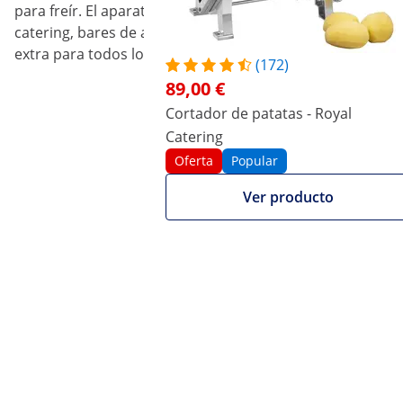
para freír. El aparato ha sido especialmente diseñado par
catering, bares de aperitivos o restaurantes. Gracias a su
extra para todos los amantes de la cocina.
(172)
89,00 €
Cortador de patatas - Royal
Catering
Oferta
Popular
Ver producto