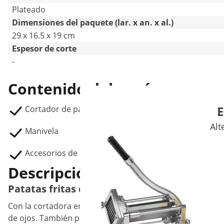
Plateado
Dimensiones del paquete (lar. x an. x al.)
29 x 16.5 x 19 cm
Espesor de corte
-
Contenido del envío
E
Cortador de patatas en espiral RCKS-2:
Alt
Manivela
Accesorios de montaje
Descripción del producto
Patatas fritas diferentes gracias al cortad
Con la cortadora en espiral de Royal Catering ¡le cogerás 
de ojos. También podrás cortar frutas y verduras en espi