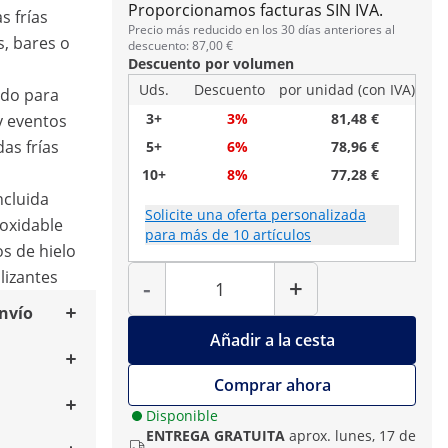
Proporcionamos facturas SIN IVA.
s frías
Precio más reducido en los 30 días anteriores al
s, bares o
descuento: 87,00 €
Descuento por volumen
Uds.
Descuento
por unidad (con IVA)
ado para
3+
3%
81,48 €
 y eventos
as frías
5+
6%
78,96 €
10+
8%
77,28 €
ncluida
Solicite una oferta personalizada
noxidable
para más de 10 artículos
os de hielo
Cantidad
lizantes
-
+
envío
Añadir a la cesta
Comprar ahora
Disponible
ENTREGA GRATUITA
aprox. lunes, 17 de