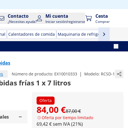
Contacto
Mi cuenta
Cesta
¿Necesitas ayuda?
Iniciar sesión/registrarse
Comprar
nal
Calentadores de comida
Maquinaria de refrigeración para ho
bidas
es
|
Número de producto:
EX10010333
Modelo:
RCSD-1
das frías 1 x 7 litros
Oferta
84,00 €
87,00 €
ales
Oferta por tiempo limitado
69,42 € sem IVA (21%)