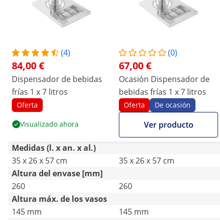
(4)
(0)
84,00 €
67,00 €
Dispensador de bebidas
Ocasión Dispensador de
frías 1 x 7 litros
bebidas frías 1 x 7 litros
Oferta
Oferta
De ocasión
Visualizado ahora
Ver producto
Medidas (l. x an. x al.)
35 x 26 x 57 cm
35 x 26 x 57 cm
Altura del envase [mm]
260
260
Altura máx. de los vasos
145 mm
145 mm