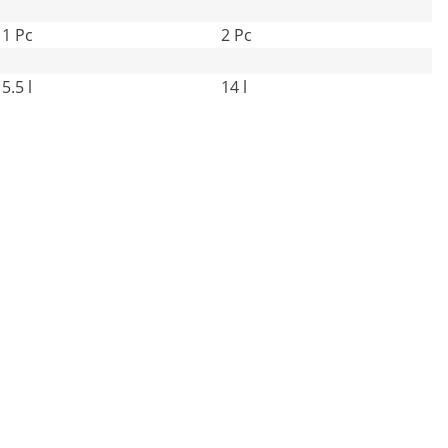
1 Pc
2 Pc
5.5 l
14 l