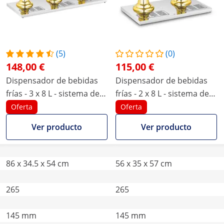
(5)
(0)
148,00 €
115,00 €
Dispensador de bebidas
Dispensador de bebidas
frías - 3 x 8 L - sistema de
frías - 2 x 8 L - sistema de
enfriamiento
enfriamiento
Oferta
Oferta
Ver producto
Ver producto
86 x 34.5 x 54 cm
56 x 35 x 57 cm
265
265
145 mm
145 mm