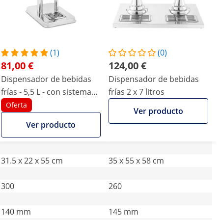
(1)
(0)
81,00 €
124,00 €
Dispensador de bebidas
Dispensador de bebidas
frías - 5,5 L - con sistema
frías 2 x 7 litros
de refrigeración - acero
Oferta
Ver producto
inoxidable/plástico - Royal
Ver producto
Catering
31.5 x 22 x 55 cm
35 x 55 x 58 cm
300
260
140 mm
145 mm