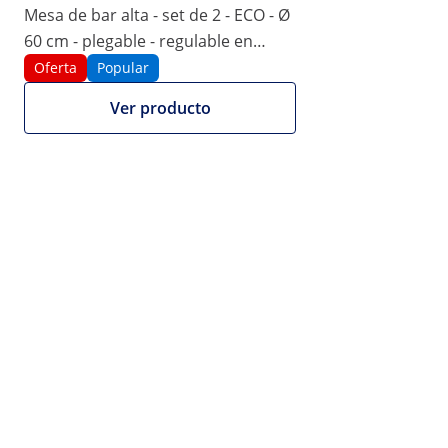
Mesa de bar alta - set de 2 - ECO - Ø
|
Número de producto:
EX10013220
Modelo:
RCRT-10
60 cm - plegable - regulable en
Mesa de bar alta - ECO - Ø 60 cm -
altura - Royal Catering
Oferta
Popular
plegable - regulable en altura -
Royal Catering
Ver producto
1/5