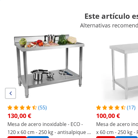
Este artículo 
Alternativas recomend
Máquinas para venta ambulante
Maquinaria hostelería
Mobil
Maquinaria de refrigeración para hostelería
Equipamiento de
Descuentos exclusivos para su empresa
Empiece a ahorrar
Las personas que vieron este producto también se interesaron por
Caja para condimentos -
Mesa de coctelería - con
Acero inoxidable - 6 x 450 ml
cubitera y portabotellas -
Royal Catering
(55)
(17)
45,00 €
801,00 €
130,00 €
100,00 €
/
expondo
/
Material de hostelería
/
Equipamiento
Mesa de acero inoxidable - ECO -
Mesa de acero ino
120 x 60 cm - 250 kg - antisalpique -
x 60 cm - 250 kg -
Escribe la primera
Sin